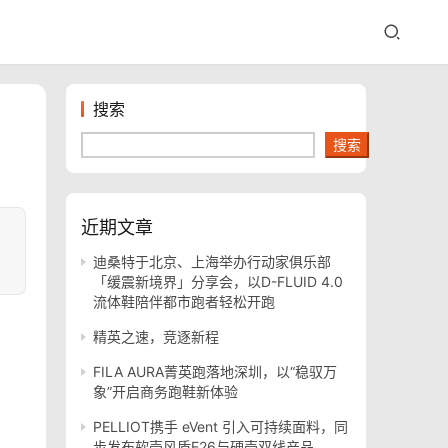
搜索
搜索
近期文章
迪桑特于北京、上海举办行动家俱乐部
「缓震新境界」分享会，以D-FLUID 4.0
流体鞋陪伴都市跑者轻松开跑
精英之速，竞逐新程
FILA AURA菁英跑落地深圳，以“稳驭万
象”开启商务跑鞋新体验
PELLIOT携手 eVent 引入可持续面料，同
步发布软壳风盾E26与硬壳双线产品