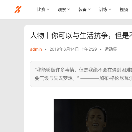
比赛
观察
装备
训练
视频
人物丨你可以与生活抗争，但是
admin
•
2019年6月14日 上午2:29
•
运动集
“我能够做许多事情，但是我绝不会在遇到困
要气馁与失去梦想。” ————加布·格伦尼瓦