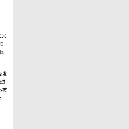
生又
2
全国
复发
她进
她被
上，