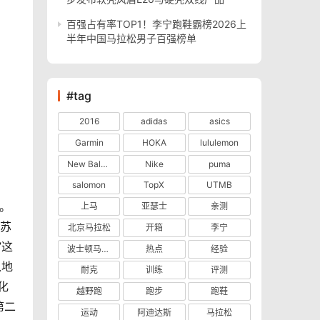
百强占有率TOP1！李宁跑鞋霸榜2026上
半年中国马拉松男子百强榜单
#tag
2016
adidas
asics
Garmin
HOKA
lululemon
New Balance
Nike
puma
salomon
TopX
UTMB
。
上马
亚瑟士
亲测
尼苏
北京马拉松
开箱
李宁
”这
波士顿马拉松
热点
经验
入地
耐克
训练
评测
化
越野跑
跑步
跑鞋
第二
运动
阿迪达斯
马拉松