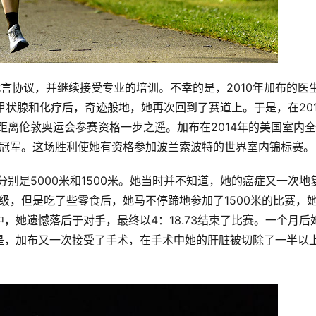
了代言协议，并继续接受专业的培训。不幸的是，2010年加布的医
甲状腺和化疗后，奇迹般地，她再次回到了赛道上。于是，在201
距离伦敦奥运会参赛资格一步之遥。加布在2014年的美国室内
国冠军。这场胜利使她有资格参加波兰索波特的世界室内锦标赛。
分别是5000米和1500米。她当时并不知道，她的癌症又一次地
晋级，但是吃了些零食后，她马不停蹄地参加了1500米的比赛，
，她遗憾落后于对手，最终以4：18.73结束了比赛。一个月后
是，加布又一次接受了手术，在手术中她的肝脏被切除了一半以