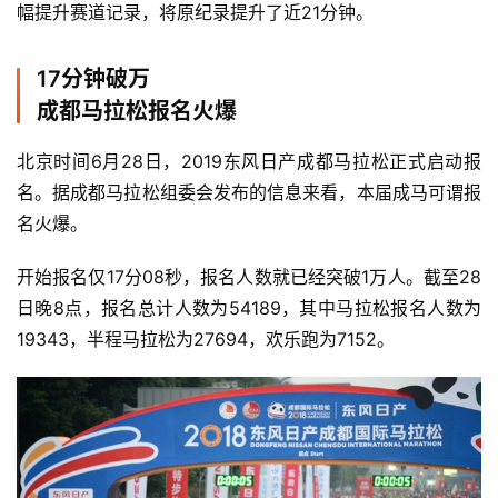
幅提升赛道记录，将原纪录提升了近21分钟。
用
户
17分钟破万
精
成都马拉松报名火爆
选
北京时间6月28日，2019东风日产成都马拉松正式启动报
运
名。据成都马拉松组委会发布的信息来看，本届成马可谓报
动
名火爆。
集
开始报名仅17分08秒，报名人数就已经突破1万人。截至28
日晚8点，报名总计人数为54189，其中马拉松报名人数为
19343，半程马拉松为27694，欢乐跑为7152。