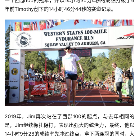
一个西部100的冠军，并以14小时30分4秒的成绩打破了6
年前Timothy创下的14小时46分44秒的赛道记录。
比
赛
观
察
装
备
训
练
2019年，Jim再次站在了西部100的起点，与去年相同的
是，Jim继续稳扎稳打，表现出强大的统治力，最终，他以
视
频
14小时9分28的成绩率先冲过终点，拿下两连冠的同时，大