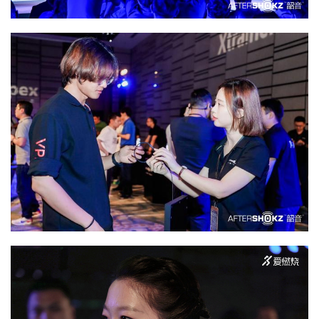
备
训
练
视
频
用
户
精
选
运
动
集