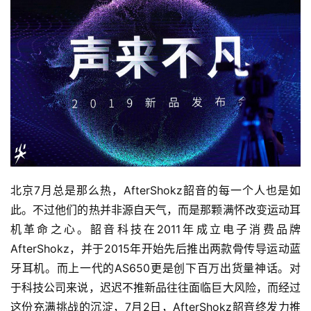
北京7月总是那么热，AfterShokz韶音的每一个人也是如
此。不过他们的热并非源自天气，而是那颗满怀改变运动耳
机革命之心。
韶音科技在2011年成立电子消费品牌
AfterShokz，并于2015年开始先后推出两款骨传导运动蓝
牙耳机。
而上一代的AS650更是创下百万出货量神话。对
于科技公司来说，迟迟不推新品往往面临巨大风险，而经过
这份充满挑战的沉淀，7月2日，AfterShokz韶音终发力推