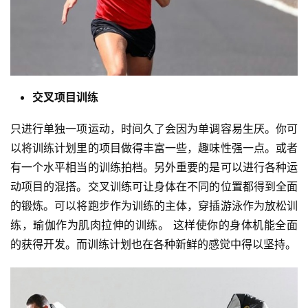
比
赛
交叉项目训练
观
察
只进行单独一项运动，时间久了会因为单调容易生厌。你可
以将训练计划里的项目做得丰富一些，趣味性强一点。或者
装
有一个水平相当的训练拍档。另外重要的是可以进行各种运
备
动项目的混搭。交叉训练可让身体在不同的位置都得到全面
的锻炼。可以将跑步作为训练的主体，穿插游泳作为放松训
训
练，瑜伽作为肌肉拉伸的训练。 这样使你的身体机能全面
练
的获得开发。而训练计划也在各种新鲜的感觉中得以坚持。
视
频