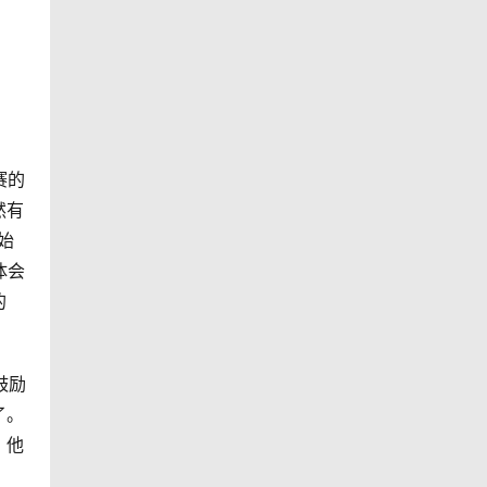
赛的
然有
始
体会
的
鼓励
了。
。他