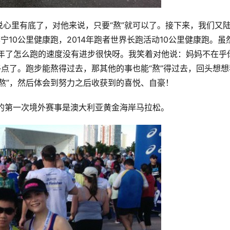
心里有底了，对他来说，只要“熬”就可以了。接下来，我们又
年李宁10公里健康跑，2014年跑者世界长跑活动10公里健康跑。虽
4年了怎么跑的速度没有进步很快呀。我笑着对他说：妈妈不在乎
终点了。跑步能熬得过去，那其他的事也能“熬”得过去，回头想想
熬”，然后体会到努力之后收获到的喜悦、自豪！
子的第一次境外赛事是澳大利亚黄金海岸马拉松。