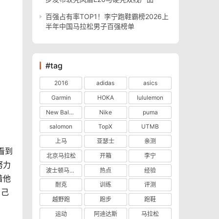
百强占有率TOP1！李宁跑鞋霸榜2026上
半年中国马拉松男子百强榜单
#tag
2016
adidas
asics
Garmin
HOKA
lululemon
New Balance
Nike
puma
salomon
TopX
UTMB
上马
亚瑟士
亲测
看到
北京马拉松
开箱
李宁
努力
波士顿马拉松
热点
经验
着他
耐克
训练
评测
自己
越野跑
跑步
跑鞋
运动
阿迪达斯
马拉松