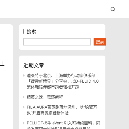
搜索
搜索
爱上
近期文章
迪桑特于北京、上海举办行动家俱乐部
「缓震新境界」分享会，以D-FLUID 4.0
流体鞋陪伴都市跑者轻松开跑
精英之速，竞逐新程
FILA AURA菁英跑落地深圳，以“稳驭万
象”开启商务跑鞋新体验
PELLIOT携手 eVent 引入可持续面料，同
步发布软壳风盾E26与硬壳双线产品