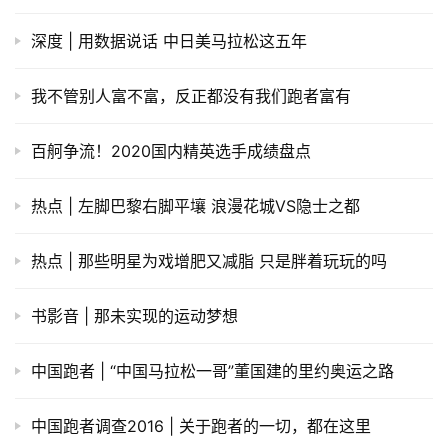
深度 | 用数据说话 中日美马拉松这五年
我不管别人富不富，反正都没有我们跑者富有
百舸争流！2020国内精英选手成绩盘点
热点 | 左脚巴黎右脚平壤 浪漫花城VS隐士之都
热点 | 那些明星为戏增肥又减脂 只是胖着玩玩的吗
书影音 | 那未实现的运动梦想
中国跑者 | “中国马拉松一哥”董国建的里约奥运之路
中国跑者调查2016 | 关于跑者的一切，都在这里