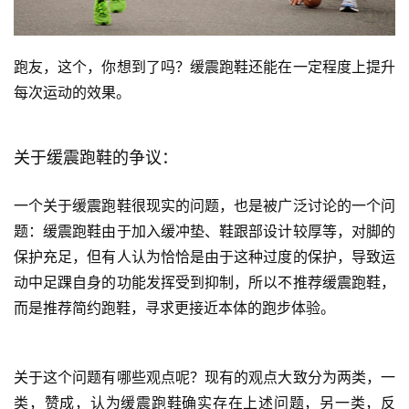
练
视
跑友，这个，你想到了吗？缓震跑鞋还能在一定程度上提升
频
每次运动的效果。
用
关于缓震跑鞋的争议：
户
精
选
一个关于缓震跑鞋很现实的问题，也是被广泛讨论的一个问
题：缓震跑鞋由于加入缓冲垫、鞋跟部设计较厚等，对脚的
运
保护充足，但有人认为恰恰是由于这种过度的保护，导致运
动
动中足踝自身的功能发挥受到抑制，所以不推荐缓震跑鞋，
集
而是推荐简约跑鞋，寻求更接近本体的跑步体验。
关于这个问题有哪些观点呢？现有的观点大致分为两类，一
类，赞成，认为缓震跑鞋确实存在上述问题，另一类，反