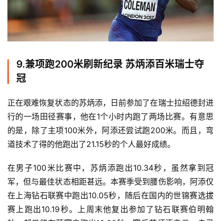
9.
兼项跑200米刷新纪录 苏炳添百米瑞士夺
冠
正在艰难恢复状态的苏炳添，日前参加了在瑞士拉绍德封进
行的一场田径赛事，他在1个小时内跑了两场比赛。有意思
的是，除了主项100米外，阿添还尝试跑200米。而且，弯
道技术了得的他跑出了21.15秒的个人最好成绩。
在男子100米比赛中，苏炳添跑出10.34秒，虽然拿到冠
军，但与最佳状态相距甚远。本赛季受到腰伤影响，阿添仅
在上海钻石联赛中跑出10.05秒，随后在国内的世锦赛选拔
赛上跑出10.19秒。上周末他复出参加了钻石联赛伯明翰