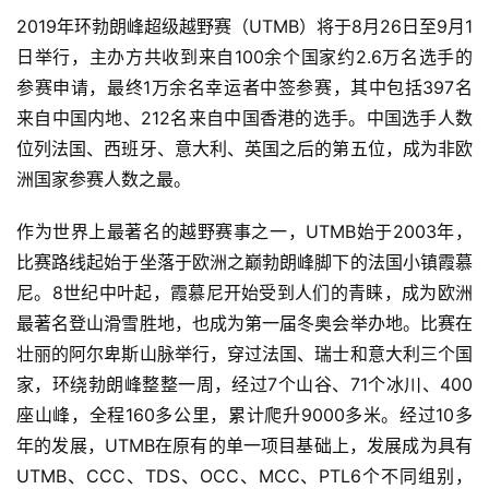
2019年环勃朗峰超级越野赛（UTMB）将于8月26日至9月1
日举行，主办方共收到来自100余个国家约2.6万名选手的
参赛申请，最终1万余名幸运者中签参赛，其中包括397名
来自中国内地、212名来自中国香港的选手。中国选手人数
位列法国、西班牙、意大利、英国之后的第五位，成为非欧
洲国家参赛人数之最。
作为世界上最著名的越野赛事之一，UTMB始于2003年，
比赛路线起始于坐落于欧洲之巅勃朗峰脚下的法国小镇霞慕
尼。8世纪中叶起，霞慕尼开始受到人们的青睐，成为欧洲
最著名登山滑雪胜地，也成为第一届冬奥会举办地。比赛在
壮丽的阿尔卑斯山脉举行，穿过法国、瑞士和意大利三个国
家，环绕勃朗峰整整一周，经过7个山谷、71个冰川、400
座山峰，全程160多公里，累计爬升9000多米。经过10多
年的发展，UTMB在原有的单一项目基础上，发展成为具有
UTMB、CCC、TDS、OCC、MCC、PTL6个不同组别，