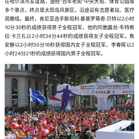
在哈尔滨市友谊路，途经“百年老街”中央大街、体育公园等
多个景点，终点是太阳岛风景区，沿途设有志愿者站、医疗
观察组。最终，肯尼亚选手斯坦利·基普罗蒂奇·贝特以2小时
10分30秒的成绩获得男子全程冠军，他的同胞露丝·韦特希
拉·卡兰扎以2小时34分44秒的成绩获得女子全程冠军。焦
安静以2小时50分16秒获得国内女子全程冠军，李春晖以2
小时24分21秒的成绩获得国内男子全程冠军。