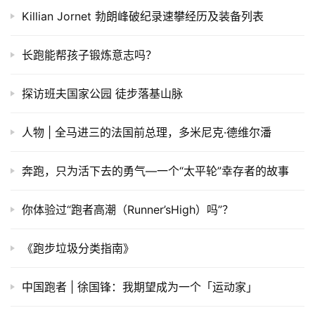
Killian Jornet 勃朗峰破纪录速攀经历及装备列表
长跑能帮孩子锻炼意志吗？
探访班夫国家公园 徒步落基山脉
人物 | 全马进三的法国前总理，多米尼克·德维尔潘
​奔跑，只为活下去的勇气—一个“太平轮”幸存者的故事
你体验过“跑者高潮（Runner’sHigh）吗”？
《跑步垃圾分类指南》
中国跑者 | 徐国锋：我期望成为一个「运动家」