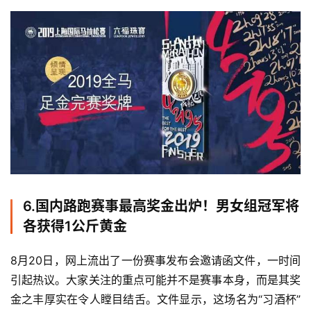
比
赛
观
6.
国内路跑赛事最高奖金出炉！男女组冠军将
察
各获得1公斤黄金
装
8月20日，网上流出了一份赛事发布会邀请函文件，一时间
备
引起热议。大家关注的重点可能并不是赛事本身，而是其奖
金之丰厚实在令人瞠目结舌。文件显示，这场名为“习酒杯”
训