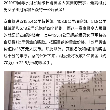
练
2019中国赤水河谷超级长跑黄金大奖赛的赛事，最高组别
男女子组冠军将各获得一公斤黄金！
视
赛事将设置155.4公里超越组、103.6公里超跑组、51.8公里
频
挑战组和5.18公里乐跑组四个组别。而这一赛事最令人瞩目
用
的就是超高额的奖金，其中155.4公里超越组男女冠军将各
户
自获得1公斤黄金的奖励。按照目前的黄金价格，1公斤黄金
精
价值约35万元人民币。除此以外，其他名次和组别的奖金
选
也十分的丰厚，总的计算下来，组委会将发放2KG黄金（约
70万）+72.6万元的现金奖。
运
动
集