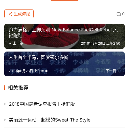
生成海报
0
跑力满格，上脚亲测 New Balance FuelCell Rebel 风
驰跑鞋
上一篇
2019年8月26日 上午2:50
人生首个半马，圆梦鄂尔多斯
2019年8月26日 上午8:00
下一篇
相关推荐
2018中国跑者调查报告丨抢鲜版
美丽源于运动—超模的Sweat The Style