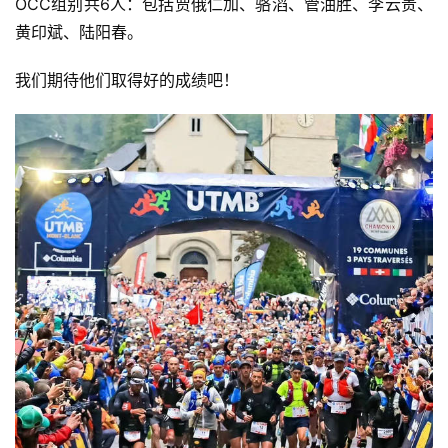
OCC组别共6人：包括贾俄仁加、骆滔、管油胜、李云贵、
黄印斌、陆阳春。
我们期待他们取得好的成绩吧！