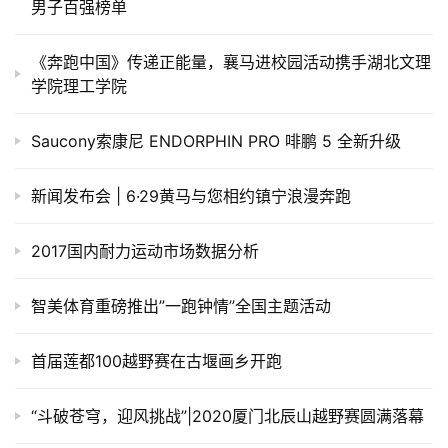
男子百强榜单
《奔跑中国》传递正能量，襄马进校园活动携手湖北文理
学院理工学院
Saucony索康尼 ENDORPHIN PRO 啡鹏 5 全新升级
新闻发布会 | 6·29黄马与您相约镇宁浪漫奔跑
2017国内耐力运动市场数据分析
智美体育重磅推出”一跑钟情”全国主题活动
首届莲都100越野赛在古堰画乡开跑
“斗破苍穹，迎风挑战”|2020厦门北辰山越野赛圆满落幕