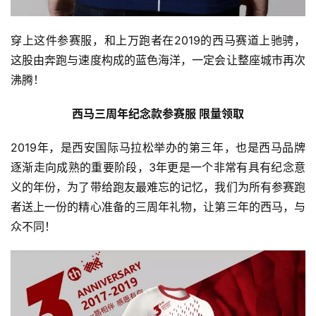
观
穿上这件参赛服，和上万跑者在2019的西马赛道上驰骋，
察
这股由奔跑与速度构成的蓝色海洋，一定会让整座城市再次
沸腾！
装
备
西马三周年纪念款参赛服 限量领取
2019年，是西安国际马拉松举办的第三年，也是西马品牌
训
练
逐渐走向成熟的重要阶段，3年更是一个非常有具有纪念意
义的年份，为了带给跑友最难忘的记忆，我们为所有参赛跑
视
者送上一份的精心准备的三周年礼物，让第三年的西马，与
频
众不同！
用
户
精
选