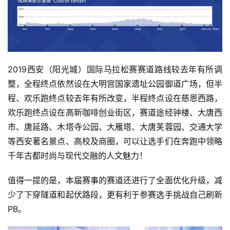
2019西安（阳光城）国际马拉松赛赛道路线较去年有所调
整，全程终点依然设在大明宫国家遗址公园御道广场，但半
程、欢乐跑终点较去年有所改变，半程终点设在慈恩西路，
欢乐跑终点设在高新咖啡创业街区，赛道途经钟楼、大唐西
市、唐延路、木塔寺公园、大雁塔、大唐芙蓉园、交通大学
等西安著名景点、高校及商圈，可以让选手们在奔跑中领略
千年古都时尚与现代交融的人文魅力！
值得一提的是，本届赛事的赛道还进行了全面优化升级，减
少了下穿隧道和起伏路段，更有利于参赛选手挑战自己刷新
PB。