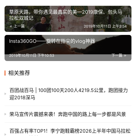
草原天路，带你遇见最真实的美—2019康保、包头马
拉松双城记
上一篇
2019年10月11日 上午2:54
Insta360GO——旋转在指尖的vlog神器
2019年10月11日 下午10:53
下一篇
相关推荐
百团战百马 | 100团100天200人4219.5公里，跑团接力
迎2018深马
荣马宣传片震撼来袭！奔跑中国的路上每一步都是风景
百强占有率TOP1！李宁跑鞋霸榜2026上半年中国马拉松