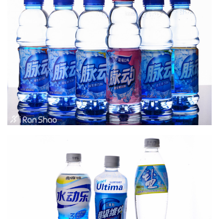
比
赛
观
察