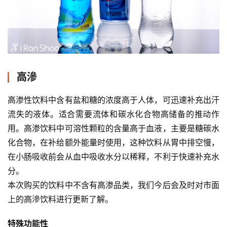
装
备
训
高滲
练
高渗性饮料中含有盐和糖的浓度高于人体，可迅速补充出汗
视
流失的液体。适合需要流体和碳水化合物高储备的推动作
频
用。高渗饮料中可溶性颗粒的含量高于血液，主要是糖碳水
化合物，在补给额外能量时使用，这种饮料从胃中排空慢，
用
在小肠吸收前会从血中吸收水分以稀释，不利于快速补充水
户
精
分。
选
本次购买的饮料中不含有高渗品类，我们今后会及时对市面
上的高滲饮料进行更新了解。
运
动
特殊功能性