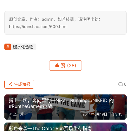
原创文章，作者：admin，如若转载，请注明出处：
https://iranshao.com/600.html
碳水化合物
赞
(28)
生成海报
0
搏上一切，奔向里约—Nike+ Running与NIKEiD 的
#RuntheGame#挑战
上一篇
2014年6月19日 下午3:15
彩色来袭—The Color Run赛场生存指南