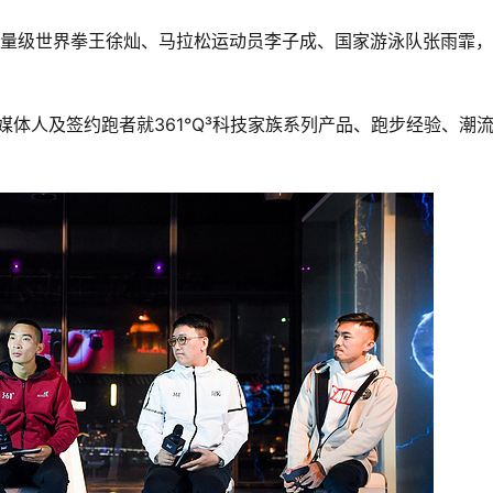
A羽量级世界拳王徐灿、马拉松运动员李子成、国家游泳队张雨霏
媒体人及签约跑者就361°Q³科技家族系列产品、跑步经验、潮