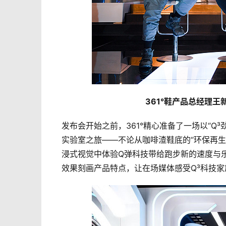
361°鞋产品总经理
发布会开始之前，361°精心准备了一场以“Q
实验室之旅——不论从咖啡渣鞋底的“环保再
浸式视觉中体验Q弹科技带给跑步新的速度与乐
效果刻画产品特点，让在场媒体感受Q³科技家