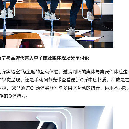
王新宁与品牌代言人李子成及媒体现场分享讨论
³劲弹实验室”为主题的互动体验，邀请到场的媒体与嘉宾们体验这
生”视觉呈现，还是手动调节光带查看最新Q弹中底材质，抑或是
趣，361°通过Q³劲弹实验室与多媒体互动的结合，运用不同视
族的Q弹魅力。