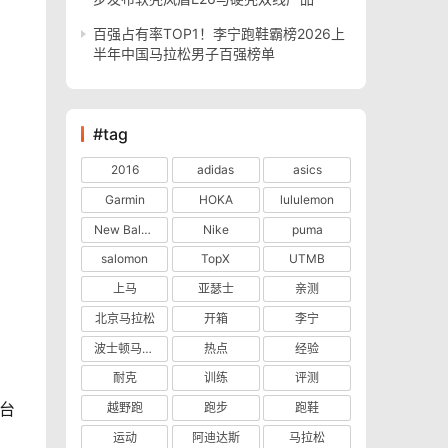
百强占有率TOP1！李宁跑鞋霸榜2026上
半年中国马拉松男子百强榜单
#tag
2016
adidas
asics
Garmin
HOKA
lululemon
New Balance
Nike
puma
salomon
TopX
UTMB
上马
亚瑟士
亲测
北京马拉松
开箱
李宁
波士顿马拉松
热点
经验
耐克
训练
评测
平台
越野跑
跑步
跑鞋
运动
阿迪达斯
马拉松