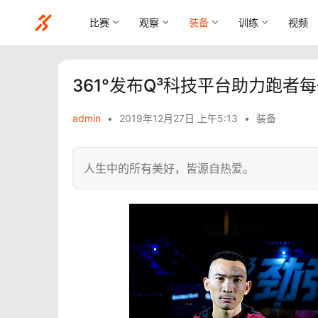
比赛
观察
装备
训练
视频
361°发布Q³科技平台助力跑者
admin
•
2019年12月27日 上午5:13
•
装备
人生中的所有美好，皆源自热爱。