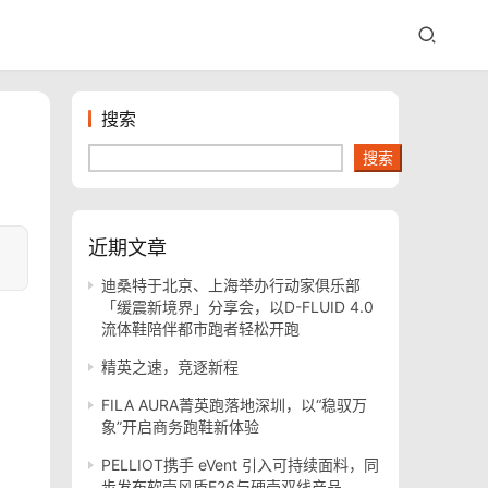
搜索
搜索
近期文章
迪桑特于北京、上海举办行动家俱乐部
「缓震新境界」分享会，以D-FLUID 4.0
流体鞋陪伴都市跑者轻松开跑
精英之速，竞逐新程
FILA AURA菁英跑落地深圳，以“稳驭万
象”开启商务跑鞋新体验
PELLIOT携手 eVent 引入可持续面料，同
步发布软壳风盾E26与硬壳双线产品