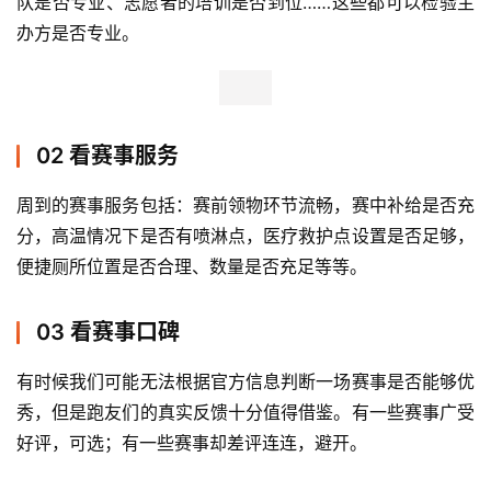
队是否专业、志愿者的培训是否到位……这些都可以检验主
办方是否专业。
比
赛
02 看赛事服务
观
察
周到的赛事服务包括：赛前领物环节流畅，赛中补给是否充
分，高温情况下是否有喷淋点，医疗救护点设置是否足够，
装
便捷厕所位置是否合理、数量是否充足等等。
备
03 看赛事口碑
训
练
有时候我们可能无法根据官方信息判断一场赛事是否能够优
秀，但是跑友们的真实反馈十分值得借鉴。有一些赛事广受
视
好评，可选；有一些赛事却差评连连，避开。
频