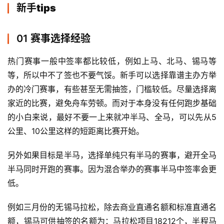
新手tips
用
户
精
01 赛事选择经验
选
热门赛事一般中签率都比较低，例如上马、北马、锡马等
等，所以中不了签也不要气馁。新手可以选择靠谱主办方举
运
动
办的冷门赛事，有些甚至无需抽签，门槛较低。尽量选择离
集
家近的比赛，避免舟车劳顿。而对于本身没有任何跑步基础
的小白来说，最好不要一上来就冲半马、全马，可以先从5
公里、10公里这样的短距离比赛开始。
另外如果目标是半马，选择单纯只有半马的赛事，避开全马
半马同时开跑的赛事。因为混合举办的赛事半马中签率会更
低。
例如三月份的无锡马拉松，除去商业直通名额和标准直通名
额，锡马可供抽签的名额为：马拉松项目18212个，半程马