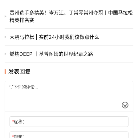
贵州选手多精英！岑万江、丁常琴常州夺冠丨中国马拉松
精英排名赛
大鹏马拉松 | 赛前24小时我们该做点什么
燃烧DEEP ｜基普图姆的世界纪录之路
发表回复
*
昵称：
*
邮箱：