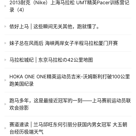
2013耐克（Nike）上海马拉松 UMT精英Pacer训练营记
录（4）
侬好上马 | 这些瞬间无关其他，跑就懂了。
妹子总在风雨后 海峡两岸女子半程马拉松厦门开赛
马拉松城纪 | 东京马拉松の42公里地图
HOKA ONE ONE精英运动员吉米-沃姆斯利打破100公里
跑美国纪录
跑马多年，这是最接近冠军的一刻——上马赛前运动员联
欢会掠影
赛道速读 | 兰马邱旺东何引丽分获国内男女冠军 大五朝
台经历极端天气