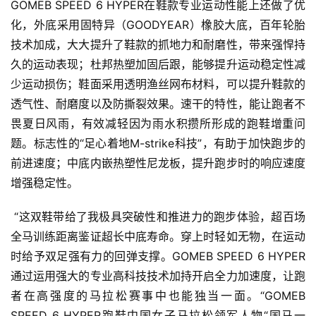
GOMEB SPEED 6 HYPER在鞋款专业运动性能上还做了优
化，外底采用固特异（GOODYEAR）橡胶大底，百年轮胎
技术加成，大大提升了鞋款的抓地力和耐磨性，带来强悍持
久的运动表现；杜邦热塑加固后跟，能够提升运动稳定性减
少运动损伤；鞋面采用透明渔丝网布材料，可以提升鞋款的
透气性、耐磨度以及防撕裂效果。速干的特性，能让跑者不
畏夏日风雨，有效减轻因为雨水积攒所形成的跑鞋增重问
题。标志性的“足心着地M-strike科技”，有助于加快跑步的
前进速度；中底内嵌热塑性尼龙板，提升跑步时的响应速度
增强稳定性。 
 “这双鞋带给了我极具突破性和推进力的跑步体验，超百场
全马训练距离鉴证超长中底寿命。穿上时轻如无物，在运动
时给予双足强有力的回弹支撑。GOMEB SPEED 6 HYPER
通过运用强大的专业高科技技术加持开启全力加速度，让跑
者在高强度的马拉松赛事中也能独当一面。“GOMEB 
SPEED 6 HYPER跑鞋中国女子马拉松领军人物“国马一