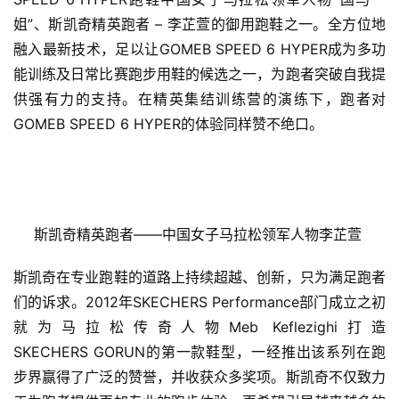
姐”、斯凯奇精英跑者 – 李芷萱的御用跑鞋之一。全方位地
融入最新技术，足以让GOMEB SPEED 6 HYPER成为多功
能训练及日常比赛跑步用鞋的候选之一，为跑者突破自我提
供强有力的支持。在精英集结训练营的演练下，跑者对
GOMEB SPEED 6 HYPER的体验同样赞不绝口。
比
赛
观
斯凯奇精英跑者——中国女子马拉松领军人物李芷萱 
察
斯凯奇在专业跑鞋的道路上持续超越、创新，只为满足跑者
装
们的诉求。2012年SKECHERS Performance部门成立之初
备
就为马拉松传奇人物Meb Keflezighi打造
SKECHERS GORUN的第一款鞋型，一经推出该系列在跑
训
步界赢得了广泛的赞誉，并收获众多奖项。斯凯奇不仅致力
练