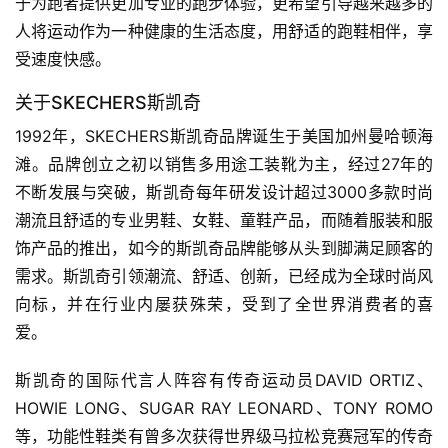
于为跑者提供更加专业的跑步体验，更希望引导越来越多的
人将运动作为一种健康的生活态度，用舒适的跑鞋相伴，享
视
频
受速度快感。 
关于SKECHERS斯凯奇
用
1992年，SKECHERS斯凯奇品牌诞生于美国加州曼哈顿海
户
精
滩。品牌创立之初以销售多用途工装靴为主，经过27年的
选
不断发展与突破，斯凯奇每年研发设计超过3000多款时尚
潮流且舒适的专业男鞋、女鞋、童鞋产品，而随着服装和服
运
饰产品的推出，如今的斯凯奇品牌能够从头到脚满足顾客的
动
需求。斯凯奇引领潮流、舒适、创新，已经成为全球时尚风
集
向标，并在行业内屡获殊荣，受到了全世界消费者的喜
爱。 
斯凯奇的国际代言人阵容有传奇运动员DAVID ORTIZ、
HOWIE LONG、SUGAR RAY LEONARD、TONY ROMO
等，功能性鞋类有曾多次获得世界级马拉松竞赛冠军的传奇