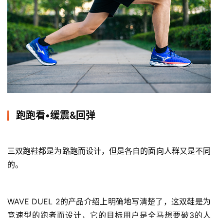
跑跑看•缓震&回弹
比
赛
三双跑鞋都是为路跑而设计，但是各自的面向人群又是不同
观
的。
察
WAVE DUEL 2的产品介绍上明确地写清楚了，这双鞋是为
装
备
竞速型的跑者而设计，它的目标用户是全马想要破3的人