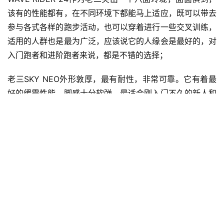
耐磨性方面依然是WAVE DUEL 2占据优势，它的G3外底以
及特殊的硬橡胶菱形纹理设计让它在多次跑步之后，依旧显
得像新的一样。其他两双在外底上也都各自有着不一样的纹
理设计，在耐磨性方面难分高下（可能也是测试的里程还需
要再加）。
MIZUNO跑鞋的耐磨这么多年来一直都是有口皆碑的，过去
有很多我们的跑友都反馈说，“MIZUNO穿不坏，一双能顶
好多年”，而此次的三双新鞋也没有让我们失望。小编也在