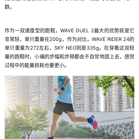
群。
训
练
作为一双速度型的跑鞋，WAVE DUEL 2最大的优势就是它
视
非常轻，单只重量在200g，作为对比，WAVE RIDER 24的
频
单只重量为272左右，SKY NEO则是335g。在穿着这双轻
量的跑鞋时，小编的步幅和步频都会不自觉地提上去，感觉
用
过程中的能量损耗也要更小。
户
精
选
运
动
集