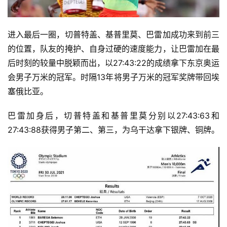
用
进入最后一圈，切普特盖、基普里莫、巴雷加成功来到前三
户
的位置，队友的掩护、自身过硬的速度能力，让巴雷加在最
精
后时刻的较量中脱颖而出，以27:43:22的成绩拿下东京奥运
选
会男子万米的冠军。时隔13年将男子万米的冠军奖牌带回埃
塞俄比亚。
运
动
巴雷加身后，切普特盖和基普里莫分别以27:43:63和
集
27:43:88获得男子第二、第三，为乌干达拿下银牌、铜牌。