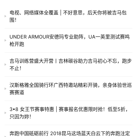
电视、网络媒体全覆盖 | 不好意思，后天你将被吉马包
围！
UNDER ARMOUR安德玛专业助阵，UA一英里测试赛鸣
枪开跑
吉马训练营盛大开营丨吉林碳谷助力吉马初心不忘，跑步
不止！
汉斯格雅全国骑行环广西特邀站精彩开骑，亲身体验世巡
赛赛道
3•8 女王节赛事特惠 | 赛事报名优惠限时抢！低至5折，
只因为妳！
奔跑中国砥砺前行 2018昆马这场蓝天白云下的奔跑注定