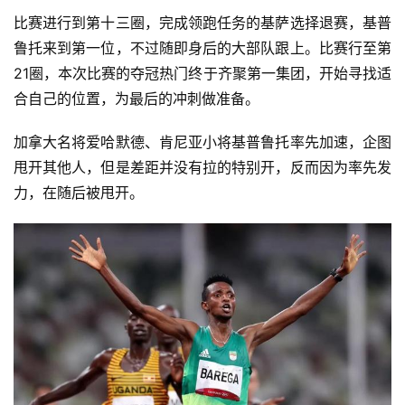
比赛进行到第十三圈，完成领跑任务的基萨选择退赛，基普
鲁托来到第一位，不过随即身后的大部队跟上。比赛行至第
21圈，本次比赛的夺冠热门终于齐聚第一集团，开始寻找适
比
合自己的位置，为最后的冲刺做准备。
赛
加拿大名将爱哈默德、肯尼亚小将基普鲁托率先加速，企图
甩开其他人，但是差距并没有拉的特别开，反而因为率先发
观
察
力，在随后被甩开。
装
备
训
练
视
频