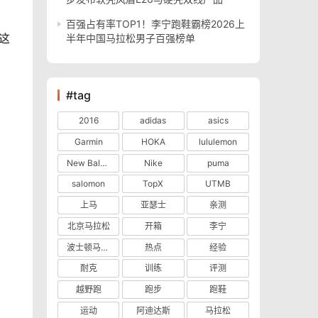
百强占有率TOP1！李宁跑鞋霸榜2026上
这
半年中国马拉松男子百强榜单
#tag
2016
adidas
asics
Garmin
HOKA
lululemon
New Balance
Nike
puma
salomon
TopX
UTMB
上马
亚瑟士
亲测
北京马拉松
开箱
李宁
波士顿马拉松
热点
经验
耐克
训练
评测
越野跑
跑步
跑鞋
运动
阿迪达斯
马拉松