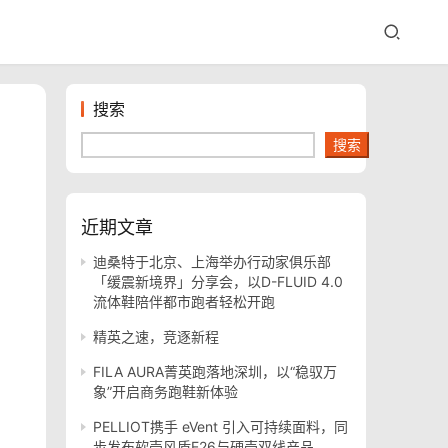
搜索
搜索
近期文章
迪桑特于北京、上海举办行动家俱乐部
「缓震新境界」分享会，以D-FLUID 4.0
流体鞋陪伴都市跑者轻松开跑
精英之速，竞逐新程
FILA AURA菁英跑落地深圳，以“稳驭万
象”开启商务跑鞋新体验
PELLIOT携手 eVent 引入可持续面料，同
步发布软壳风盾E26与硬壳双线产品