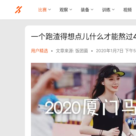
比赛
观察
装备
训练
视频
一个跑渣得想点儿什么才能熬过42
用户精选
•
文章来源: 饭团菌
•
2020年1月7日 下午5