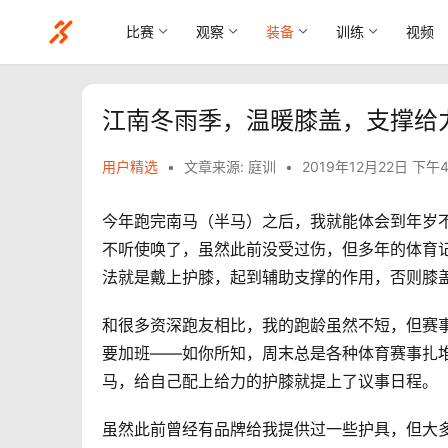
比赛
观察
装备
训练
视频
江南冬雨季，温暖膝盖，支撑给
用户精选
•
文章来源: 庭训
•
2019年12月22日 下午4
今年跑完南马（半马）之后，我就能体会到年岁
不听使唤了，虽然此前没受过伤，但多年的体育
法就是戴上护膝，起到辅助支撑的作用，否则膝
和很多资深跑友相比，我的跑龄虽然不短，但赛
要加班——如你所知，周末总是各种体育赛事扎堆
马，给自己配上给力的护膝就提上了议事日程。
虽然此前曾经有品牌给我提供过一些护具，但大