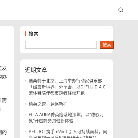
搜索
搜索
愈发
近期文章
的办
迪桑特于北京、上海举办行动家俱乐部
「缓震新境界」分享会，以D-FLUID 4.0
流体鞋陪伴都市跑者轻松开跑
日需
精英之速，竞逐新程
南
FILA AURA菁英跑落地深圳，以“稳驭万
象”开启商务跑鞋新体验
PELLIOT携手 eVent 引入可持续面料，同
测的
步发布软壳风盾E26与硬壳双线产品