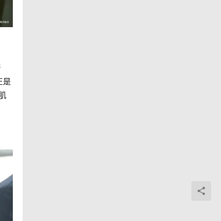
产
正是
肌