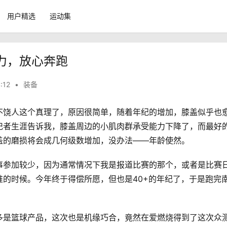
用户精选
运动集
力，放心奔跑
:12
•
装备
不饶人这个真理了，原因很简单，随着年纪的增加，膝盖似乎也
记者生涯告诉我，膝盖周边的小肌肉群承受能力下降了，而最好
盖的磨损将会成几何级数增加，没办法——年龄使然。
事参加较少，因为通常情况下我是报道比赛的那个，或者是比赛
的时候。今年终于得偿所愿，但也是40+的年纪了，于是跑完
多是篮球产品，这次也是机缘巧合，竟然在爱燃烧得到了这次众