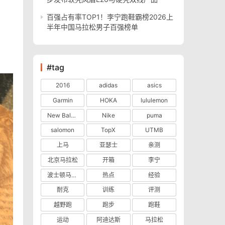
百强占有率TOP1！李宁跑鞋霸榜2026上
半年中国马拉松男子百强榜单
#tag
2016
adidas
asics
Garmin
HOKA
lululemon
New Balance
Nike
puma
salomon
TopX
UTMB
上马
亚瑟士
亲测
北京马拉松
开箱
李宁
波士顿马拉松
热点
经验
耐克
训练
评测
越野跑
跑步
跑鞋
运动
阿迪达斯
马拉松