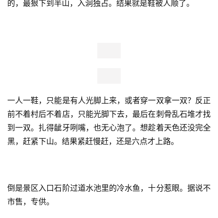
时段。它分段卖票，五点前最贵一百五。当然，当地优惠，
导游插队，签单免费，各种那啥。
半天，买俩票。然后，尼玛，排队等车，发现大牌子上写
的，证件免费。白花了……唉。
以前记得就免门票，一般车费索道之类消费不免，所以就懒
得问。当然，和很多一样，这次那邛海泸沽螺髻三大景区也
免。但这个温泉似乎是单独，至少离螺髻山都还几十里路
呢，可能号码薄免的也只是那个景区门票，这的温泉票或不
在内。
当然，也是凭经验，懒得问。花都花了。
不太久，摆渡车。有导游，说赶上好时候了，这路新修，以