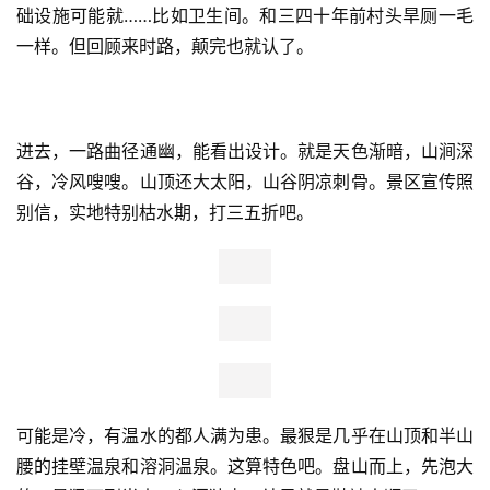
的，又是夯实扎实敦实的一大锅，藕汤排骨，腊肉鲜肉，混
煮。包间都是西昌那啥，泸沽湖，琼海胡，螺髻山，一字排
开。
跑完，洗完，吃完，喝完，饱足。
泡
然后准备杀到螺髻温泉。号称九十九里。开了俩钟。一路发
卡弯，和恩施张家界天门山那些不遑多让。结果到时，高峰