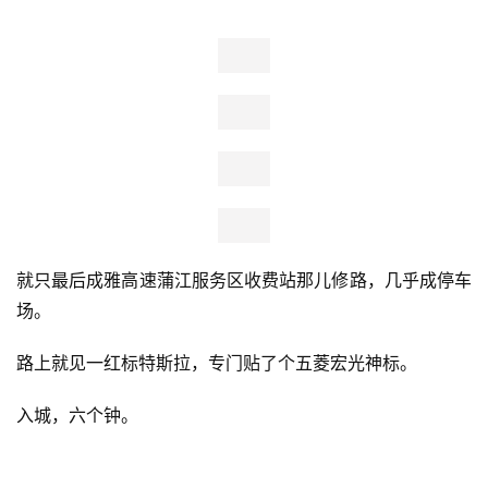
可能是冷，有温水的都人满为患。最狠是几乎在山顶和半山
腰的挂壁温泉和溶洞温泉。这算特色吧。盘山而上，先泡大
的，最狠下到半山，入洞独占。结果就是鞋被人顺了。
一人一鞋，只能是有人光脚上来，或者穿一双拿一双？反正
前不着村后不着店，只能光脚下去，最后在刺骨乱石堆才找
到一双。扎得龇牙咧嘴，也无心泡了。想趁着天色还没完全
黑，赶紧下山。结果紧赶慢赶，还是六点才上路。