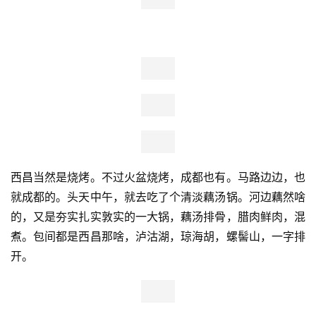
校，那一溜的拍得你手肿的胡声震天，甚至热情得你不好意
思，不敢靠右，只能溜边。
半程似就没太多这方面困扰了。看拱门时间，到时可能最多
快五秒吧。过线，有个彝族仪式感的绶带挂牌。算西马配速
特色了吧。
到时，刚好听到男子颁奖，第三名216。后知，一二三，刚
好是456（14、15、16）。
原定按枪声，但除了头排一线，基本听不见。都是靠看时
间，八点就按。但难保精确到秒。且关键，至少半，是无所
谓枪声计时的，公里牌设置是否准就不说，连节点计时牌都
无；最关键，过线，短信，竟也只净成绩。所以，也就……