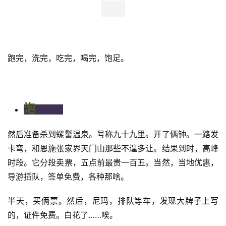
“半马非马”论
，诚不我欺！
这次既是自己来，当然不必像前年，领包—喝碗冰粉—就赶
半个钟后的返程车了，还遇未解封管制，各种绕道，心急火
燎。
饱
两人游，自逍遥。先吃。西昌，宝藏城。
好不好单说，大不大，你却不能不服。烫饭、抄手啥的，几
乎没小碗、一两之说。