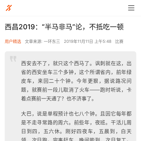
西昌2019：“半马非马”论，不抵吃一顿
用户精选
文章来源: 一环东三
2019年11月11日 上午5:48
比赛
西安去不了，就只这个西马了。讽刺就在这，出
省的西安坐车三个多钟，这个所谓省内，前年绿
皮车，来回二十个钟。今年更狠，据说路况问
题，就赛前一段儿取消了火车——跑时听说，卡
着点赛前一天通了？也不济事了。
大巴，说是单程预计也七八个钟。且因它每年都
是不走寻常路的周六。前些年，夜班。干活儿周
日到四，五六休。刚好四夜车，五晨到，白天
领，次日跑。完事赶车，晚间能到，次日复工。