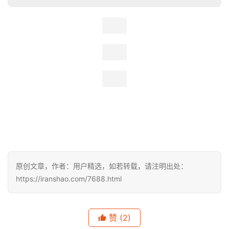
最美段应该是菩
萨岗到锅底凼那截儿吧。
层林尽染，入山盘旋，高架入云。夜里走简直入宝山而空
还，衣锦夜行，暴殄天物。
就只最后成雅高速蒲江服务区收费站那儿修路，几乎成停车
场。