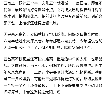
五点上，预计五个半，实则五个就进城，十点已达。即使不
代领，最晚领物好像就是十点。之前按大巴时程表预计得午
夜才到，怕影响休息，提前让张老师把东西放前台。到前台
领了包，上楼都还赶得上领气球。
因是两人来的，就隔壁找了地儿落脚。问好次日集合时辰，
六点半赶过来大厅集合。年年都是八点发枪，今年据说也随
大流一度改七点半了，但不知何故，临时又调回八点。
西昌离攀枝花虽还有段儿距离，但这边中午的太阳，也够酷
烈。之前预报，当日小雨，何况半程，所以没做防护。但前
年从八九点到十一二点几个钟暴晒煎烤还是记忆犹新。特别
是三十多公里后，可能比西湖那几桥更炼狱的，邛海景区那
一个接一个的连环夺命桥，上上下下跌跌荡荡到你不想计数
怀疑算术，毕竟这海拔这太阳，唉……