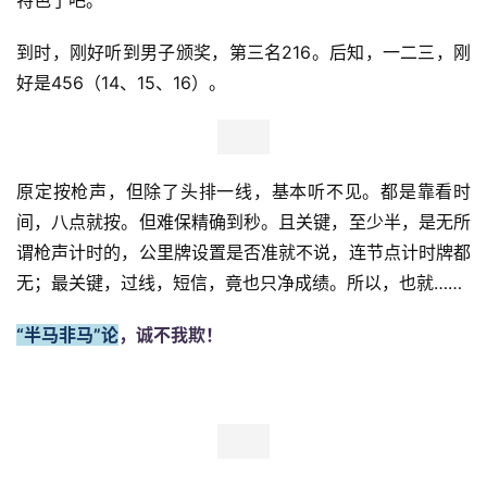
比
赛
观
察
装
备
训
练
视
频