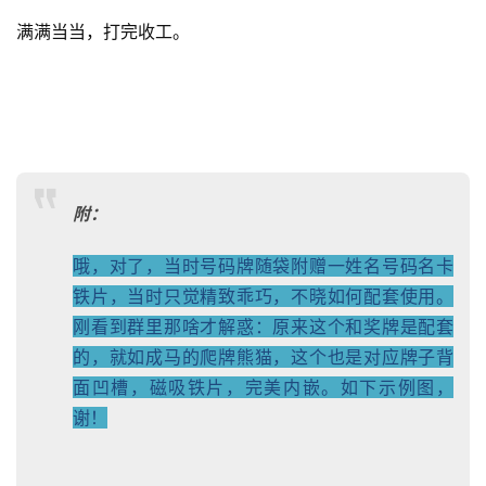
倒是景区入口石阶过道水池里的冷水鱼，十分惹眼。据说不
市售，专供。
抹黑回城，没吃到烧烤，寻了类似铁板烧。又是大锅大肉，
呼儿嗨呦。撑死也干不完一碗小份烫饭。对面汤饭，打包的
整个卤鸡脚，倒是滋味不俗。辣，香，嚼劲后劲，满口生
香。
返
翌日，起，午。干拌抄手，打道回府。白天走雅西，真是如
入天境。