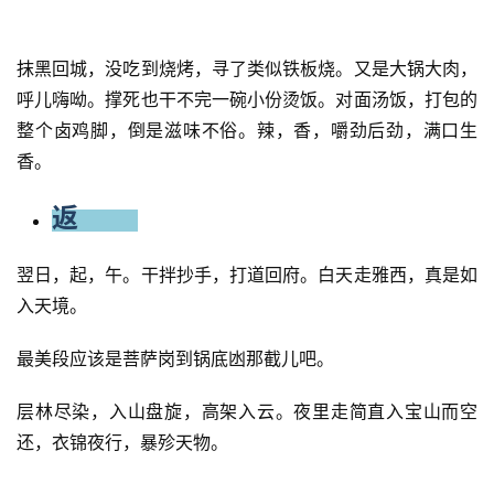
前都是蹦蹦车，烂路一路颠簸蹦进去。生生凿劈开的山涧小
路，弯道都还有小瀑布穿过，十八弯后，才到景区。
工程量肯定不是一般大。反正自然条件，确实恶劣了点，基
础设施可能就……比如卫生间。和三四十年前村头旱厕一毛
一样。但回顾来时路，颠完也就认了。
进去，一路曲径通幽，能看出设计。就是天色渐暗，山涧深
谷，冷风嗖嗖。山顶还大太阳，山谷阴凉刺骨。景区宣传照
别信，实地特别枯水期，打三五折吧。