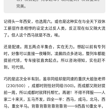
完美。
记得头一年西安，也选周六。或也是这种实在与全天下双休
工薪层作息相悖的设定太过反人类，反正现在似又随大流
了。但人这个西马就是不改，唉。
还是配速。周五两点半集合，实在无力。想起以前有专列
时，好像可以直接一夜睡到，凌晨四点多进站，整列车都能
提前代领，专车接驳直奔起点。所以咨询得知，实在赶不
到，可代领。
巧的是这次全半有别，虽非同组却是同速的重庆大姐张老师
（230/500），成都时则恰好同组(500)。而成都又刚好提
前一周，所以成都时就拜托帮忙。再谢！不得不拜服——人
家二十来天，五马齐发，四全一半：西马，成马，北马，西
马，重女半马。背靠背靠背靠背靠背——9西昌10重女半，