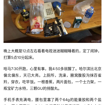
晚上大概是12点左右看着电视迷迷糊糊睡着的，定了闹钟，
打算5点10分起床。
哈马7:30开跑，心里有事，我4:50多就醒了。哈尔滨比北京
偏北偏东，天已大亮。上厕所，洗澡，腋窝腹股沟抹百雀
羚，穿衣，吃早饭。一根香蕉，两片面包，一个士力架，一
瓶宝矿力水特，三颗GU的排酸丸。
手机手表充满电，腰包里塞了两个64g的能量胶和两个盐