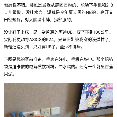
包裹性不错。腰包是最近从跑团团购的，能装下手机和2-3
支能量胶，没挂水壶。短裤是今年夏天买的NB的，高开叉
田径短裤，对大腿没束缚，挺舒服的。
没让鞋子上床，是一款普通的阿迪UB，穿了不到100公里。
实际我更想穿ASICS的K24，只是旧鞋被我穿的没弹性了，
新鞋还没买到，只好穿UB了，至少不排斥。
下图是我的赛前准备，手表充好电，手机充好电。那个铝箔
袋是迪卡侬的电解质饮料粉，冲水喝的。还有一个能量香蕉
果泥。