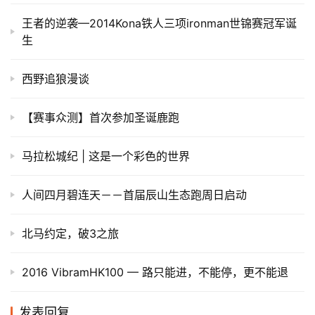
​王者的逆袭—2014Kona铁人三项ironman世锦赛冠军诞
生
西野追狼漫谈
【赛事众测】首次参加圣诞鹿跑
马拉松城纪 | 这是一个彩色的世界
人间四月碧连天－－首届辰山生态跑周日启动
北马约定，破3之旅
2016 VibramHK100 — 路只能进，不能停，更不能退
发表回复