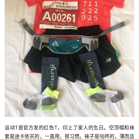
视
频
用
户
精
选
运
动
集
运动T是官方发的红色T，印上了家人的生日。空顶帽和袜
套是迪卡侬买的，一直用，很习惯。袜子是咕咚的，薄而且