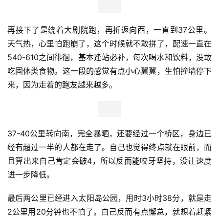
再接下了是绕着大剧院跑，再折返向西，一直到37公里。
天气热，心里怕跑崩了，这个时候就不敢拼了，配速一直在
540-610之间徘徊，基本逢站必补，每次喝水和饮料，没敢
吃固体类食物。这一段的感觉有点小心翼翼，生怕撞墙停下
来，因为走着的跑友越来越多。
37-40公里转向南，完全暴晒，还要经过一个桥区，身边已
经有超过一半的人都在走了。自己也觉得终点就在眼前，而
且算出来自己肯定会破4，所以反而能咬牙坚持，没让速度
进一步降低。
最后两公里已经进入太阳岛公园，用时3小时38分，就是走
2公里用20分钟也不怕了。自己反而有点懈怠，就想着赶紧