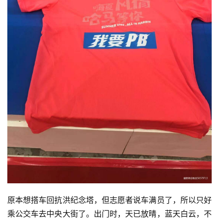
原本想搭车回抗洪纪念塔，但志愿者说车满员了，所以只好
乘公交车去中央大街了。出门时，天已放晴，蓝天白云，不