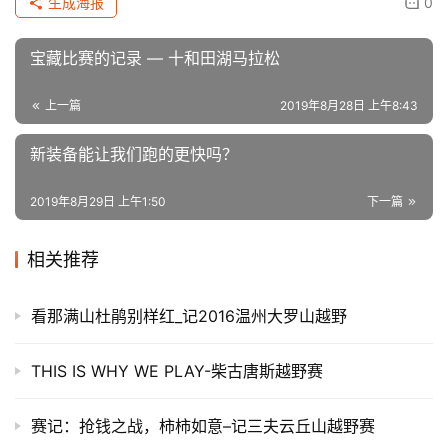
生成海报
0
宝藏比赛的记录 — 十和田湖马拉松
上一篇
2019年8月28日 上午8:43
新装备能让我们跑的更快吗？
2019年8月29日 上午1:50
下一篇
相关推荐
看那满山杜鹃别样红_记2016温州大罗山越野
THIS IS WHY WE PLAY-柴古唐斯越野赛
赛记：抢钱之战，柿柿如意–记三夫云丘山越野赛