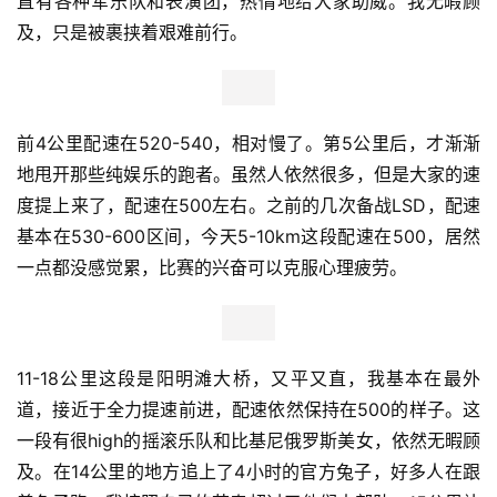
直有各种军乐队和表演团，热情地给大家助威。我无暇顾
及，只是被裹挟着艰难前行。
前4公里配速在520-540，相对慢了。第5公里后，才渐渐
地甩开那些纯娱乐的跑者。虽然人依然很多，但是大家的速
度提上来了，配速在500左右。之前的几次备战LSD，配速
基本在530-600区间，今天5-10km这段配速在500，居然
一点都没感觉累，比赛的兴奋可以克服心理疲劳。
11-18公里这段是阳明滩大桥，又平又直，我基本在最外
道，接近于全力提速前进，配速依然保持在500的样子。这
一段有很high的摇滚乐队和比基尼俄罗斯美女，依然无暇顾
及。在14公里的地方追上了4小时的官方兔子，好多人在跟