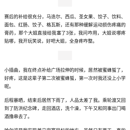
赛后的补给很充分，马迭尔、西瓜、圣女果、饺子、饮料、
面包、红肠、饺子、格瓦斯，还有那种缓解运动损伤疼痛的
膏药，那个大姐直接给我塞了3张，我问咋用，大姐说哪疼
贴哪，我开玩笑说，好吧大姐，全身疼咋整。
小插曲，我在终点补给广场拉伸的时候，居然被蜜蜂蜇了，
好疼，这是这辈子第二次被蜜蜂蜇，第一次时我还没上小学
呢。
后程暴晒，结束后居然下雨了，人品太差了我。乘轮渡又回
到了防洪纪念碑，走回酒店，洗个澡，下午又和同事出门喝
酒撸串去了。