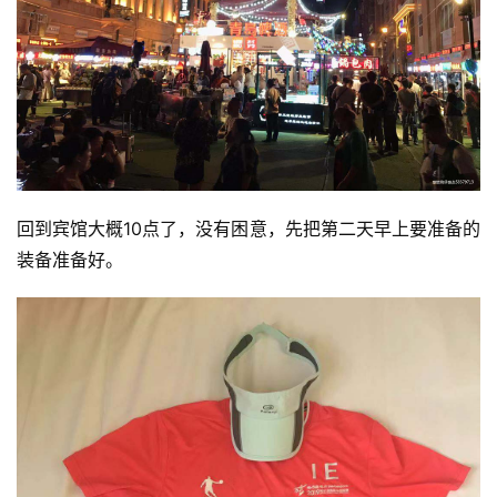
比
赛
回到宾馆大概10点了，没有困意，先把第二天早上要准备的
装备准备好。
观
察
装
备
训
练