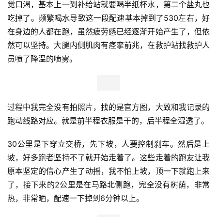
觉口渴，基本上一到补给站就要喝半纸杯水，第二个盐丸也
吃掉了。频繁喝水导致这一段配速基本掉到了530左右，好
在身边的人都在跑，虽然疲劳感已经逐渐开始产生了，但依
然可以坚持。大腿内侧肌肉有痉挛前兆，在救护站找救护人
员喷了降温的喷雾。
过程中我完全没有拍照片，找的是官方图，大致和我记录的
跑动线路对应。就是前半程衣服是干的，后半程全湿透了。
30公里是下穿立交桥，先下坡，人要控制刹车。然后是上
坡，好多跑者坚持不了就开始走着了。这些走着的跑友让我
原本坚定的信心产生了动摇，我不怕上坡，顶一下就跑上来
了，接下来的2公里是在马路北侧跑，完全没有树荫，非常
热，非常晒，配速一下掉到6分钟以上。