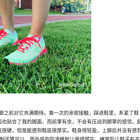
在上脚之前对它充满期待。第一次的亲密接触，踩进鞋里，系紧了鞋
面也贴合了我的脚面，而前掌有余，不会有压迫到脚掌的感觉。
底很硬，但是能感到鞋底很厚实。鞋身很轻盈，上脚后并没有感
量控制还算可以。而外底的防滑橡胶让我很踏实，蜂窝形让鞋子有不