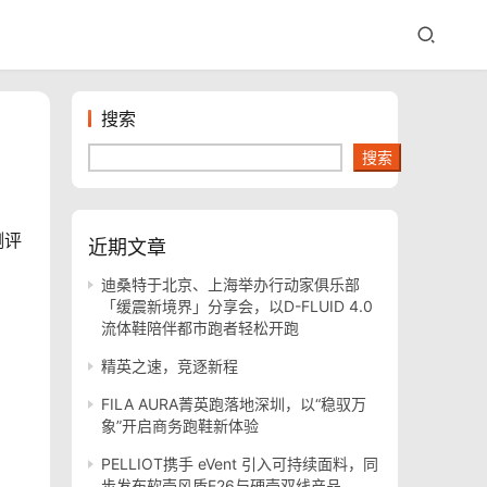
搜索
搜索
测评
近期文章
迪桑特于北京、上海举办行动家俱乐部
「缓震新境界」分享会，以D-FLUID 4.0
流体鞋陪伴都市跑者轻松开跑
精英之速，竞逐新程
FILA AURA菁英跑落地深圳，以“稳驭万
象”开启商务跑鞋新体验
PELLIOT携手 eVent 引入可持续面料，同
步发布软壳风盾E26与硬壳双线产品