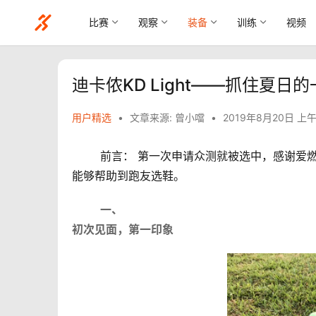
比赛
观察
装备
训练
视频
迪卡侬KD Light——抓住夏日
用户精选
•
文章来源: 曾小噹
•
2019年8月20日 上午
        前言： 第一次申请众测就被选中，感
能够帮助到跑友选鞋。
一、
初次见面，第一印象