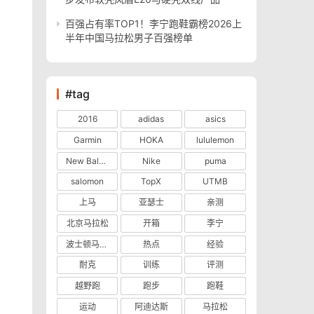
百强占有率TOP1！李宁跑鞋霸榜2026上
半年中国马拉松男子百强榜单
#tag
2016
adidas
asics
Garmin
HOKA
lululemon
New Balance
Nike
puma
salomon
TopX
UTMB
上马
亚瑟士
亲测
北京马拉松
开箱
李宁
波士顿马拉松
热点
经验
耐克
训练
评测
越野跑
跑步
跑鞋
运动
阿迪达斯
马拉松