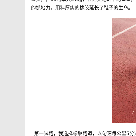
的抓地力，用料厚实的橡胶延长了鞋子的生命。
  第一试跑，我选择橡胶跑道，以匀速每公里5分速度跑5公里。在第一公里时，鞋底稍微有些硬，没有感觉特别的回