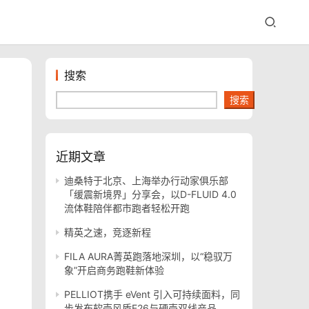
搜索
搜索
近期文章
迪桑特于北京、上海举办行动家俱乐部
「缓震新境界」分享会，以D-FLUID 4.0
流体鞋陪伴都市跑者轻松开跑
精英之速，竞逐新程
FILA AURA菁英跑落地深圳，以“稳驭万
象”开启商务跑鞋新体验
PELLIOT携手 eVent 引入可持续面料，同
步发布软壳风盾E26与硬壳双线产品