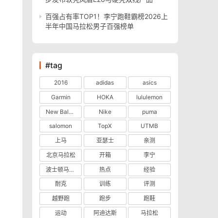
百强占有率TOP1！李宁跑鞋霸榜2026上
半年中国马拉松男子百强榜单
#tag
2016
adidas
asics
Garmin
HOKA
lululemon
New Balance
Nike
puma
salomon
TopX
UTMB
上马
亚瑟士
亲测
北京马拉松
开箱
李宁
波士顿马拉松
热点
经验
耐克
训练
评测
越野跑
跑步
跑鞋
运动
阿迪达斯
马拉松