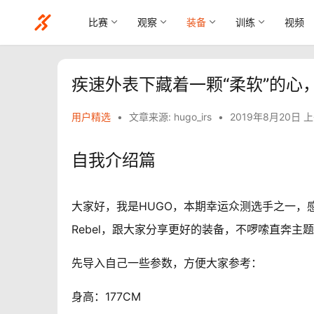
比赛
观察
装备
训练
视频
疾速外表下藏着一颗“柔软”的心，New B
用户精选
•
文章来源: hugo_irs
•
2019年8月20日 上
自我介绍篇
大家
好
，我是HUGO，本期幸运众测选手之一，感谢爱
Rebel，跟大家分享更好的装备，不啰嗦直奔主
先导入自己一些参数，方便大家参考：
身高：177CM