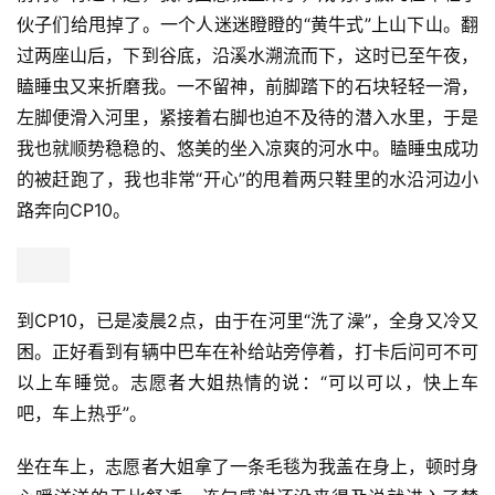
伙子们给甩掉了。一个人迷迷瞪瞪的“黄牛式”上山下山。翻
过两座山后，下到谷底，沿溪水溯流而下，这时已至午夜，
瞌睡虫又来折磨我。一不留神，前脚踏下的石块轻轻一滑，
左脚便滑入河里，紧接着右脚也迫不及待的潜入水里，于是
我也就顺势稳稳的、悠美的坐入凉爽的河水中。瞌睡虫成功
的被赶跑了，我也非常“开心”的甩着两只鞋里的水沿河边小
路奔向CP10。
到CP10，已是凌晨2点，由于在河里“洗了澡”，全身又冷又
困。正好看到有辆中巴车在补给站旁停着，打卡后问可不可
以上车睡觉。志愿者大姐热情的说：“可以可以，快上车
吧，车上热乎”。
坐在车上，志愿者大姐拿了一条毛毯为我盖在身上，顿时身