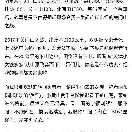
两年来，关门山“服”赛之后，我征战了崇礼168，江南168，
桂林100，长白山100，北京TNF50。每当完成一个赛事
后，心里总是不由得想起那场令我一生都难以忘怀的关门山
之战。
2017年关门山之战，出发不到30公里，双腿髂胫束卡死，
上坡还可以勉强前进，却无法下坡，遇到下坡只能倒退着行
进。在30公里的下山途中，因倒退着下山，眼看着“天津小
女钱多多”从山顶飞奔而下：“哥们儿，你这是什么功夫？把
我的腹肌都笑出来啦！”
而我只能默默的转回头看着一骑绝尘而去的女神，拖着两条
伤腿淡淡的“后”行。小黄山两千台阶倒退着下到山底，来到
签名墙前，虽然天色已经黑，但上面的字很刺眼：“服不
服？不服向左，换装继续怼，我服你！服了向右，50公里
终点，完赛也光荣。”