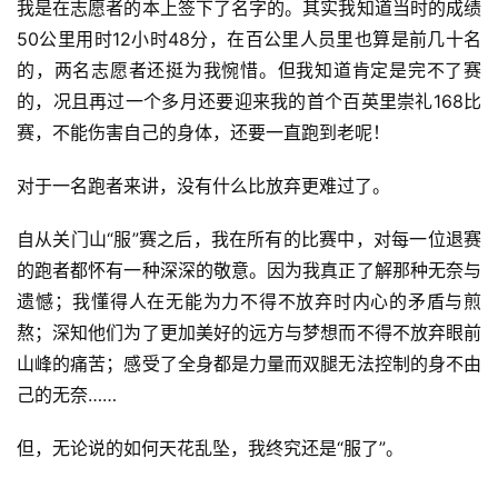
我是在志愿者的本上签下了名字的。其实我知道当时的成绩
50公里用时12小时48分，在百公里人员里也算是前几十名
的，两名志愿者还挺为我惋惜。但我知道肯定是完不了赛
的，况且再过一个多月还要迎来我的首个百英里崇礼168比
赛，不能伤害自己的身体，还要一直跑到老呢！
对于一名跑者来讲，没有什么比放弃更难过了。
自从关门山“服”赛之后，我在所有的比赛中，对每一位退赛
的跑者都怀有一种深深的敬意。因为我真正了解那种无奈与
遗憾；我懂得人在无能为力不得不放弃时内心的矛盾与煎
熬；深知他们为了更加美好的远方与梦想而不得不放弃眼前
山峰的痛苦；感受了全身都是力量而双腿无法控制的身不由
己的无奈……
但，无论说的如何天花乱坠，我终究还是“服了”。