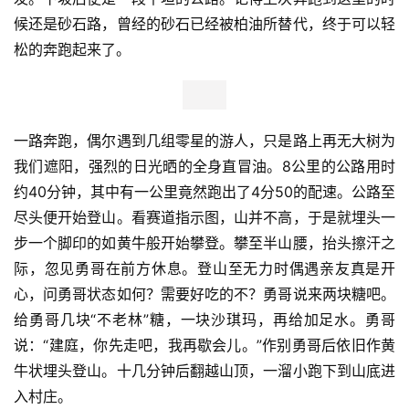
候还是砂石路，曾经的砂石已经被柏油所替代，终于可以轻
松的奔跑起来了。
一路奔跑，偶尔遇到几组零星的游人，只是路上再无大树为
我们遮阳，强烈的日光晒的全身直冒油。8公里的公路用时
约40分钟，其中有一公里竟然跑出了4分50的配速。公路至
尽头便开始登山。看赛道指示图，山并不高，于是就埋头一
步一个脚印的如黄牛般开始攀登。攀至半山腰，抬头擦汗之
际，忽见勇哥在前方休息。登山至无力时偶遇亲友真是开
心，问勇哥状态如何？需要好吃的不？勇哥说来两块糖吧。
给勇哥几块“不老林”糖，一块沙琪玛，再给加足水。勇哥
说：“建庭，你先走吧，我再歇会儿。”作别勇哥后依旧作黄
牛状埋头登山。十几分钟后翻越山顶，一溜小跑下到山底进
入村庄。