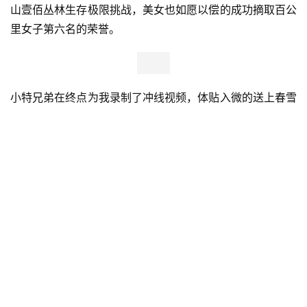
山壹佰丛林生存极限挑战，美女也如愿以偿的成功摘取百公
里女子第六名的荣誉。
小特兄弟在终点为我录制了冲线视频，体贴入微的送上春雪
妹子给准备的两瓶热饮杏仁露，还为我端来一碗热腾腾的蔬
菜面。喝着温馨的杏仁露，吃着热乎乎的面条，阵阵暖意涌
上心头。跑团的兄弟姐妹们，有你们，真好！
回首26小时的关门山丛林生存极限挑战，的确是我这些年
参加过的难度最大的一场赛事。
难就难在赛道上升与下降的急陡，难就难在赛道的原始狂
野：
关门山，大大小小17座山峰绵延百公里，原始森林、树