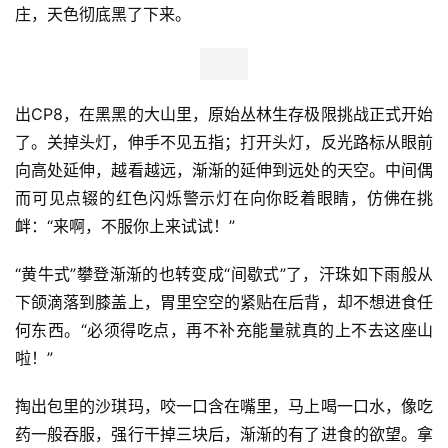
庄，天色彻底黑了下来。
出CP8，在黑黑的大山里，原始丛林生存极限挑战正式开始
了。关掉头灯，伸手不见五指；打开头灯，反光路标从眼前
向高处延伸，越看越远，渐渐的延伸到远处的天空。中间偶
而可见点辍的红色闪烁警示灯在向你眨着眼睛，仿佛在挑
衅：“来啊，不服你上来试试！”
“黄牛式”攀登渐渐的也转变成“间歇式”了，汗珠如下雨般从
下颌滴落到膝盖上，胃里空空的紧贴在后背，却不想进食任
何东西。“必须得吃点，再不补充能量就真的上不去这座山
啦！”
掏出包里的沙琪玛，咬一口含在嘴里，马上喝一口水，像吃
药一般吞服，强行干掉三块后，渐渐的有了进食的欲望。拿