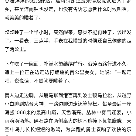
心暖洋洋的无比舒适，连句感谢还没来得及说就进入了梦
乡，甚至连闹钟也没定，也没有告诉志愿者什么时候叫醒
，
就美美的睡着了。
整整睡了一个半小时，突然醒来，感觉不能再睡了，该出发
了。一看表，三点半，手表在我睡觉的时候还自己偷偷的走
了两公里。
下车吃了一碗面，补满水袋继续前行。沿碎石路行进不久，
追上一位正在边走边打瞌睡的百公里美女，她说：“一起走
吧，说说话，不然就要睡着了。”
俩人边走边聊，从厦马聊到港百再到波士顿马拉松，从越野
小白聊到站台大神，一路边聊边走还算轻松。攀至最后一座
海拔1066米的最高山巅，天色渐亮。丛林中雾气迷蒙，小
雨滴滴洒落。碎石路在两侧高大的树木遮掩下氤氲朦胧，天
空中鸟儿长长短短的啾鸣，为奔跑的勇士奏响了欢快的乐