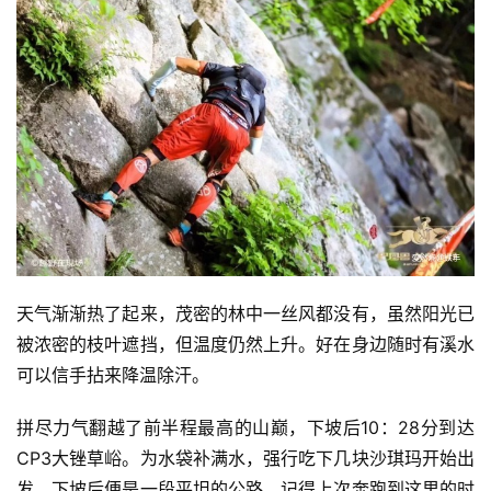
天气渐渐热了起来，茂密的林中一丝风都没有，虽然阳光已
被浓密的枝叶遮挡，但温度仍然上升。好在身边随时有溪水
可以信手拈来降温除汗。
拼尽力气翻越了前半程最高的山巅，下坡后10：28分到达
CP3大锉草峪。为水袋补满水，强行吃下几块沙琪玛开始出
发。下坡后便是一段平坦的公路。记得上次奔跑到这里的时