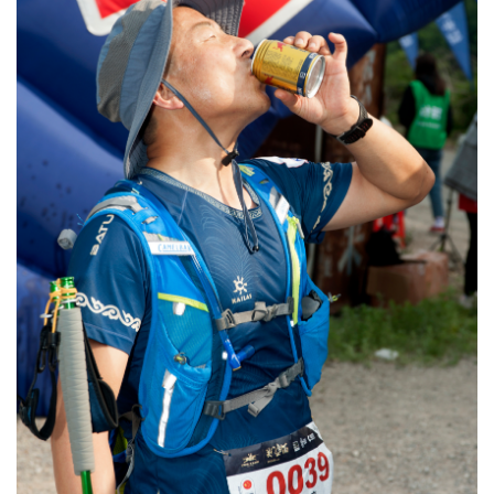
比
赛
观
察
装
备