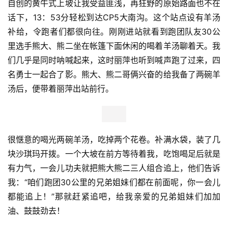
自创的黄牛式上坡让我受益匪浅，再狂野的原始路面也不在
话下，13：53分轻松到达CP5大南沟。这个站点设有羊汤
补给，令跑者们都很向往。刚刚进站就看到跑团队友30公
里选手熊大、熊二坐在帐篷下面休闲的喝着羊汤聊着天。我
们几乎是同时呐喊起来，这时丽萍也听到喊声跑了过来，四
名勇士一起合了影。熊大、熊二哥俩兴奋的给我备了两碗羊
汤后，便带着丽萍出站前行。
很惬意的喝光两碗羊汤，吃掉两个花卷。补满水袋，装了几
块沙琪玛开拨。一个大坡在前方等待着我，吃饱喝足后就是
有力气，一会儿功夫就把熊大熊二三人组合追上，他们告诉
我：“咱们跑团30公里的兄弟姐妹们都在前面呢，你一会儿
都能追上！”那就赶紧追吧，给我亲爱的兄弟姐妹们加加
油、鼓鼓劲去！