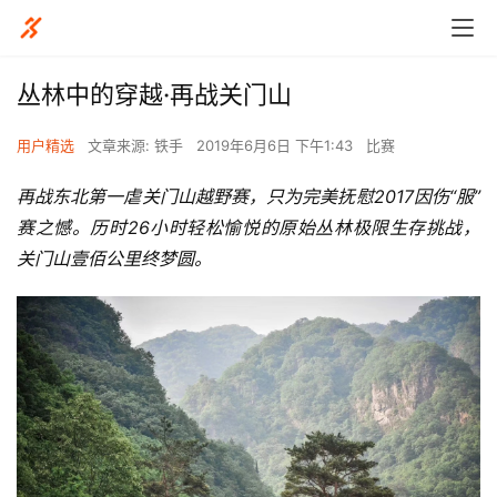
丛林中的穿越·再战关门山
用户精选
文章来源: 铁手
2019年6月6日 下午1:43
比赛
再战东北第一虐关门山越野赛，只为完美抚慰2017因伤“服”
赛之憾。历时26小时轻松愉悦的原始丛林极限生存挑战，
关门山壹佰公里终梦圆。