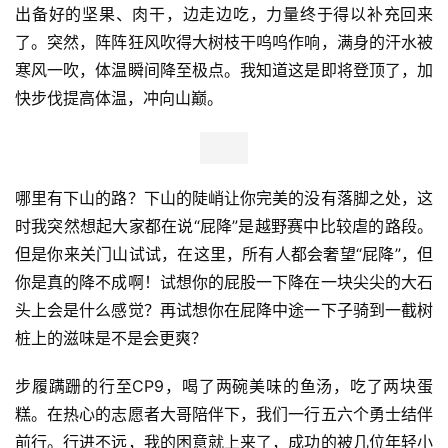
出备好的坚果、肉干，边走边吃，力量终于得以补充回来
了。突然，阵阵狂风吹得大树枝干呜呜作响，满身的汗水被
寒风一吹，体温瞬间降至极点。我知道这是即将登顶了，加
快步伐提高体温，冲向山巅。
哪里有下山的路？下山的陡峭让你完美的没有落脚之处，这
时我突然想起大家都在说“屁降”是越野赛中比较虐的路段。
但是你来关门山试试，在这里，所有人都会奢望“屁降”，但
你是真的降不成啊！试想你的屁股一下降在一块尖尖的大石
头上会是什么感觉？再试想你在屁降中途一下子骑到一截树
桩上的滋味是不是会更爽？
步履蹒跚的行至CP9，喝了两碗美味的鱼汤，吃了两块蛋
糕。在热心的志愿者大哥陪伴下，我们一行五六个勇士结伴
前行。行进不远，我的困意就上来了，成功的被几位年轻小