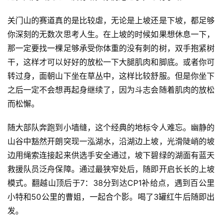
关门山的赛道真的是比较虐，无论是上坡还是下坡，都足够
你深刻的无数次思考人生。在上坡的时候如果想休息一下，
那一定要找一棵足够承受你体重的没有刺的树，双手抱紧树
干，这样才可以好好的放松一下大腿肌肉和脚底。或者你可
转过身，面朝山下坐在草丛中，这样比较舒服。但是你坐下
之后一定不会想再起身继续了，因为斗志会随着肌肉的放松
而松懈。
随大部队奔跑到小墙缝，这个经典的地标令人难忘。幽静的
山谷中豁然开朗突现一泓湖水，沿湖边上坡，光滑陡峭的坡
边用绳索连接起来供选手安全通过，坡下碧绿的湖面有蓝天
救援队员泛舟保障。通过最狭窄处后，随即开启长长的上坡
模式。翻越山顶后于7：38分到达CP1补给点，遇到百公里
小特和50公里的曹姐，一起合个影。喝了3罐红牛后随即出
发。