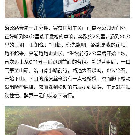
训
练
沿公路奔跑十几分钟，赛道回到了关门山森林公园大门外，
视
正好听到30公里选手发枪的声响。奔跑约2公里，遇到50公
频
里的王姐，王姐说：“团长，你先跑吧，路跑是我的弱项，
跑不起来，只能跑跑走走啦。”继续前行2公里后开始上坡，
用
再次追上从CP1分手后跑到前面的曹姐。超越曹姐后，一口
户
气攀至山巅，沿山脊小路前行，路遇大石嶙峋，跳过怪石，
精
选
开始下山。下山的路况丝毫没有一点轻松感，忽而脚下松动
滑出险些屁降，忽而踩到松动的石块扭到脚踝，于是就在跌
运
跌撞撞、醉意十足的状态下前行。
动
集