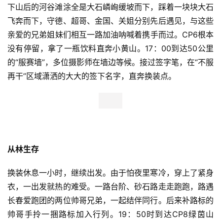
下山后的河谷滩涂全是大石嶙峋缓坡而下，踩着一块块大石
飞奔而下，守德、超哥、金国、关姐分别先后遇见，与这些
亲爱的兄弟姐妹们相互一路加油呐喊着携手而过。CP6根本
没有停留，拿了一瓶饮料直奔小黄山。17：00到达50公里
的“服赛墙”，多位摄影师在墙边等候。接过签字笔，在“不服
再干”区域潇洒的大大的签下名字，直奔换装点。
从林生存
换装休息一小时，继续出发。由于怕夜里寒冷，穿上了紧身
衣，一出发就热的难受。一路台阶、砂石路走走跑跑，路遇
长春爱跑团的两位帅哥兄弟，一起结伴同行。后来补路标的
帅哥手拎一捆路标加入行列。19：50时到达CP8绿茵山