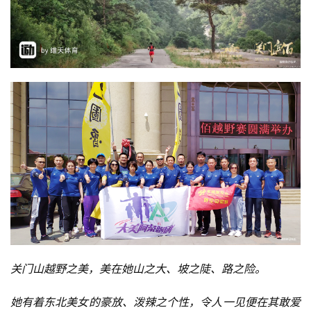
关门山越野之美，美在她山之大、坡之陡、路之险。
她有着东北美女的豪放、泼辣之个性，令人一见便在其敢爱