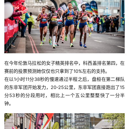
户
精
选
运
动
集
在今年伦敦马拉松的女子精英排名中，科西盖排名第四，在
赛前的投票预测她仅仅也只拿到了10%左右的支持。
在以1小时11分38秒的慢速通过半程之后，盘桓在第二梯队
的东非军团开始发力，20-25公里，东非军团直接跑出了15
分53秒的分段用时，相比上一个五公里整整快了一分半
钟。