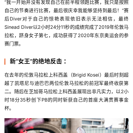
“我一开始并没有发现自己在前半程领跑比赛，我只是按照
比
自己的节奏进行比赛，最后很庆幸我能够坚持到最后！”赛
赛
后Diver对于自己的惊艳表现依旧表示无法相信，最终
Sinead Diver以2小时24分11秒的成绩完成了2019年伦敦马
观
拉松，跻身女子第七，成功获得了2020年东京奥运会的参
察
赛门票。
装
新“女王”的绝地反击 ：
备
在去年的伦敦马拉松上科西盖（Brigid Kosei）最后时刻超
训
越了凯塔尼与迪巴巴两位伦敦马拉松的前冠军最终收获第
练
二。随后在芝加哥马拉松上科西盖展现出非凡实力，以2小
时18分35秒创下PB的同时斩获自己的首座大满贯赛事金
视
杯。 
频
用