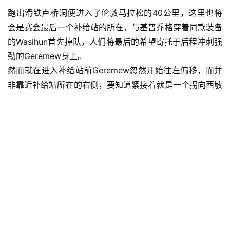
跑出滑铁卢桥洞便进入了伦敦马拉松的40公里，这里也将
会是赛会最后一个补给站的所在，与基普乔格穿着同款装备
的Wasihun首先掉队，人们将最后的希望寄托于后程冲刺强
劲的Geremew身上。
然而就在进入补给站前Geremew忽然开始往左偏移，而并
非靠近补给站所在的右侧，要知道紧接着就是一个拐向西敏
寺的右弯，Geremew在此时的这种反常举动似乎预示着比
赛最终的走向。