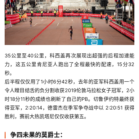
35公里至40公里，科西盖再次展现出超强的后程加速能
力，这五公里肯尼亚人跑出了全程最快的配速，15分32
秒。
后半程仅仅用了1小时6分42秒，去年的亚军科西盖用一个
令人瞠目结舌的负分割收获2019伦敦马拉松女子冠军，2小
时18分11秒的成绩也刷新了自己的PB。切鲁伊约特最终获
得亚军，2:20:14，德雷杰在季军争夺战中以 2:20:51 获得
胜利，赛前大热凯塔尼仅仅收获第五。
争四未果的莫爵士：