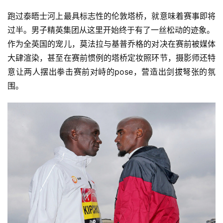
跑过泰晤士河上最具标志性的伦敦塔桥，就意味着赛事即将
过半。男子精英集团从这里开始终于有了一丝松动的迹象。
作为全英国的宠儿，莫法拉与基普乔格的对决在赛前被媒体
大肆渲染，甚至在赛前惯例的塔桥定妆照环节，摄影师还特
意让两人摆出拳击赛前对峙的pose，营造出剑拔弩张的氛
围。