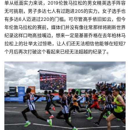
单从纸面实力来说，2019伦敦马拉松的男女精英选手阵容
无可挑剔，男子多达七人有过跑进205的实力，女子选手也
有多达6人迈进过220的门槛。可尽管高手依旧如云，但今
年伦敦马拉松的赛前，媒体们并没有像往常那样将刷新世界
纪录这样口吻高挂嘴边，想来一定是基普乔格在去年柏林马
拉松上的壮举太过惊艳，让人们还无法相信他能够在短短7
个月后再次打破这个看起来已经无法超越的纪录了。 