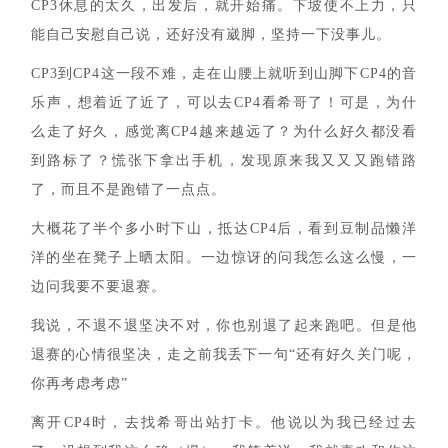
CP3休息的太久，出发后，就开始痛。下坡使不上力，只
能自己安慰自己说，还好没有崴脚，坚持一下没事儿。
CP3到CP4这一段不难，走在山腰上就听到山脚下CP4的音
乐声，想着近了近了，可以去CP4看希哥了！可是，为什
么走了好久，感觉离CP4越来越远了？为什么好久都没看
到路标了？慌张下拿出手机，发现原来我又又又跑错路
了，而且不是跑错了一点点。
大概花了半个多小时下山，抵达CP4后，看到豆制品懒洋
洋的坐在凳子上晒太阳。一边惊讶的问我怎么这么慢，一
边问我要不要退赛。
我说，不退不退坚决不对，你也别退了起来跑吧。但是他
退赛的心情很坚决，走之前我丢下一句“还有好久关门呢，
你再考虑考虑”
离开CP4时，去找希哥出站打卡。他说以为我已经过去