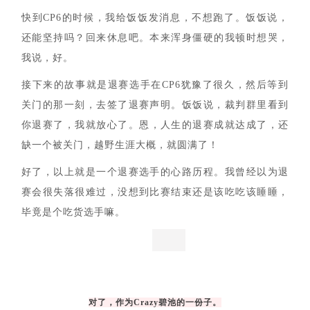
带你去下一个补给站。我笑着回绝了。大概又走了1公里，
又一辆志愿者车经过，继续问我，选手你是不是跑不动
了？要不要上车？可以带你去下一个补给站。抬手看了看
时间，明明时间还很充裕，你们老是劝退我是怎么回事。
然后走着走着，心态就崩了。
快到CP6的时候，我给饭饭发消息，不想跑了。饭饭说，
还能坚持吗？回来休息吧。本来浑身僵硬的我顿时想哭，
我说，好。
接下来的故事就是退赛选手在CP6犹豫了很久，然后等到
关门的那一刻，去签了退赛声明。饭饭说，裁判群里看到
你退赛了，我就放心了。
恩，人生的退赛成就达成了，还
缺一个被关门，越野生涯大概，就圆满了！
好了，以上就是一个退赛选手的心路历程。我曾经以为退
赛会很失落很难过，没想到比赛结束还是该吃吃该睡睡，