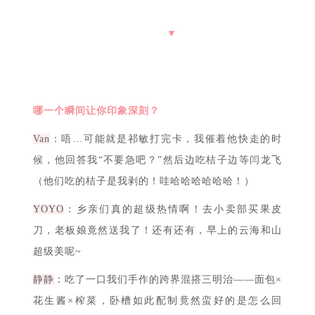
静静
：怎么办，我觉得选手们在装备的包裹下
都长得…蛮像的…真要说印象深刻的，大概就是前三
名选手中有一位嫌我倒水太慢，哈哈哈哈，吓得我都
没敢抬头看他一眼。
▼
哪一个瞬间让你印象深刻？
Van
：唔…可能就是祁敏打完卡，我催着他快走的时
候，他回答我“不要急吧？”然后边吃桔子边等闫龙飞
（他们吃的桔子是我剥的！哇哈哈哈哈哈哈！）