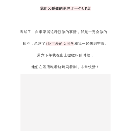
毕竟是个吃货选手嘛。
对了，作为Crazy碧池的一份子。
我们又骄傲的承包了一个CP点
当然了，自带家属这种骄傲的事情，我是一定会做的！
这不，忽悠了
3位可爱的女同学
和我一起来到宁海。
周六下午我在山上嗷嗷叫的时候，
他们在酒店吃着烧烤刷着剧，非常快活！