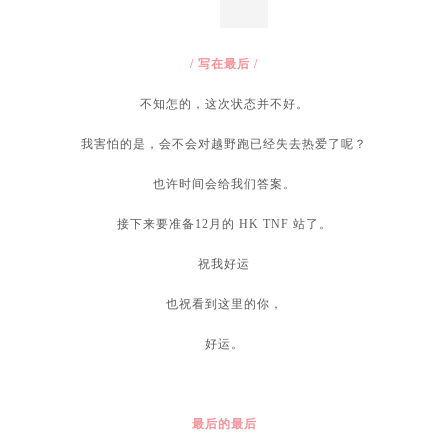
YOYO
：有这个想法，哈哈，但感觉体力不行，要加
强锻炼啦（PS.山里蚊虫多，一定要注意 /哭泣）
静静
：把“赛”字去掉，我没问题的~
/ 写在最后 /
不知怎的，这次状态并不好。
我害怕的是，会不会对越野跑已经失去热爱了呢？
也许时间会给我们答案。
接下来要准备12月的 HK TNF 站了。
祝我好运