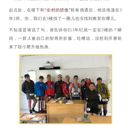
起点处，在楼下和
“全村的骄傲”
鞋爸偶遇后，他说电漫在3
年2班。但，我们去3楼找了一圈儿也没找到教室在哪儿。
不知道是谁说了句，谁告诉你们3年纪就一定在3楼的？瞬
间，一群人被自己的智商所折服，吐槽说，没想到开赛前
来了段小爬升做热身。