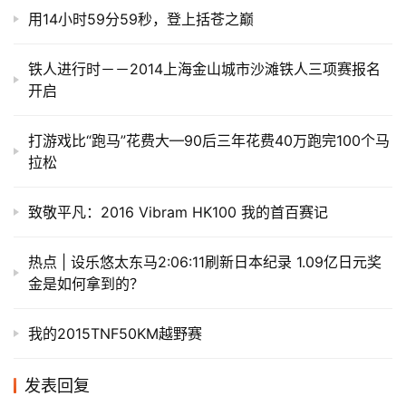
伦敦马拉松 | 王子王妃大出动 世界纪录层出不穷
我的第一个全马留念–2015-3-15无锡马拉松
飘落的“三月雪”｜樱花树下绽放——武汉，无锡三马笔记
用14小时59分59秒，登上括苍之巅
铁人进行时－－2014上海金山城市沙滩铁人三项赛报名
开启
打游戏比“跑马”花费大—90后三年花费40万跑完100个马
拉松
致敬平凡：2016 Vibram HK100 我的首百赛记