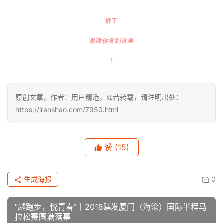
?哥，王饭饭，桂英Cherry，Eric小呆，
呐呐兔，太阳姐姐，阿短，YOYO，静静。
还有最中间的奶茶代言人 – 大宝
~ 比赛因为你们而更美好 ~
好了
谢谢你看到这里
?
原创文章，作者：用户精选，如若转载，请注明出处：
https://iranshao.com/7950.html