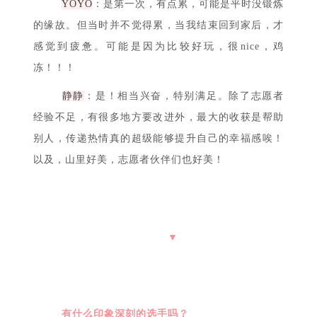
是第一次当志愿者吗？
Van
：第二次了，比第一次习惯很多，因为住宿
条件好很多！所以同样要早起，睡的相对好一些。睡
眠真的很重要啊！！！
YOYO
：是第一次，有点累，可能是平时没锻炼
的缘故。但当时并不觉得累，当我结束回到家后，才
感觉到疲惫。可能是因为比较好玩，很nice，鸡
冻！！！
静静
：是！相当兴奋，特别满足。除了志愿者
经验不足，有很多地方要改进外，最大的收获是帮助
别人，传递热情真的超级能够提升自己的幸福感唉！
以及，山里好美，志愿者伙伴们也好美！