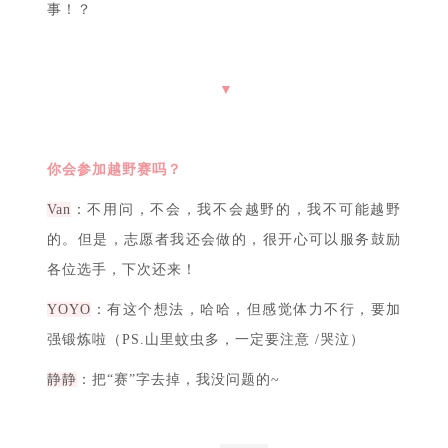
YOYO
：乡亲们真的超级热情啊！去小卖部买果皮
刀，老板娘竟然送我了！还有还有，早上的云海和山
超级美呢~
静静
：吃了一口我们手作的跨界混搭三明治——面包×
花生酱×榨菜，卧槽如此配制竟然蛮好的是怎么回
事！？
▼
你会参加越野赛吗？
Van
：不用问，不会，我不会越野的，我不可能越野
的。但是，志愿者我还会做的，很开心可以服务鼓励
各位选手，下次还来！