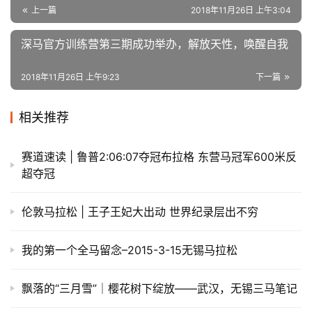
赞
(15)
生成海报
0
“越跑步，悦青春”丨2018建发厦门（海沧）国际半程马
拉松赛圆满落幕
上一篇
2018年11月26日 上午3:04
深马官方训练营第三期成功举办，解放天性，唤醒自我
2018年11月26日 上午9:23
下一篇
相关推荐
赛道速读 | 鲁普2:06:07夺冠布拉格 东营马冠军600米反
超夺冠