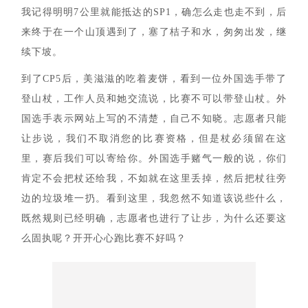
大概人是有自我保护机制的，退赛前的这段记忆，现在在
电脑前努力回忆，但只能回想起一些片段。
我记得明明7公里就能抵达的SP1，确怎么走也走不到，后
来终于在一个山顶遇到了，塞了桔子和水，匆匆出发，继
续下坡。
比
到了CP5后，美滋滋的吃着麦饼，看到一位外国选手带了
赛
登山杖，工作人员和她交流说，比赛不可以带登山杖。外
国选手表示网站上写的不清楚，自己不知晓。志愿者只能
观
让步说，我们不取消您的比赛资格，但是杖必须留在这
察
里，赛后我们可以寄给你。外国选手赌气一般的说，你们
肯定不会把杖还给我，不如就在这里丢掉，然后把杖往旁
装
边的垃圾堆一扔。看到这里，我忽然不知道该说些什么，
备
既然规则已经明确，志愿者也进行了让步，为什么还要这
训
么固执呢？开开心心跑比赛不好吗？
练