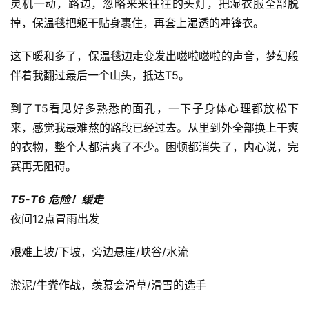
灵机一动，路边，忽略来来往往的头灯，把湿衣服全部脱
掉，保温毯把躯干贴身裹住，再套上湿透的冲锋衣。
这下暖和多了，保温毯边走变发出嗞啦嗞啦的声音，梦幻般
伴着我翻过最后一个山头，抵达T5。
到了T5看见好多熟悉的面孔，一下子身体心理都放松下
来，感觉我最难熬的路段已经过去。从里到外全部换上干爽
的衣物，整个人都清爽了不少。困顿都消失了，内心说，完
赛再无阻碍。
T5-T6 危险！缓走
夜间12点冒雨出发
艰难上坡/下坡，旁边悬崖/峡谷/水流
淤泥/牛粪作战，羡慕会滑草/滑雪的选手