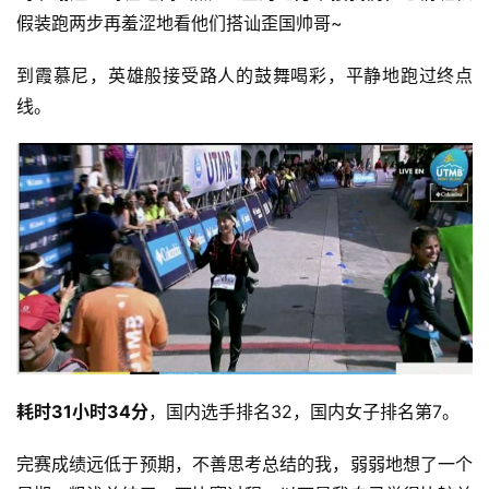
假装跑两步再羞涩地看他们搭讪歪国帅哥~
到霞慕尼，英雄般接受路人的鼓舞喝彩，平静地跑过终点
线。
耗时31小时34分
，国内选手排名32，国内女子排名第7。
完赛成绩远低于预期，不善思考总结的我，弱弱地想了一个