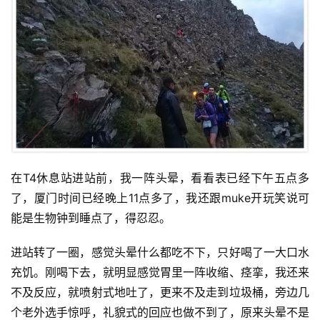
在T4休息站进站前，我一阵头晕，看看表已经下午五点多
了，厦门时间已经晚上11点多了，我还跟muke开玩笑说可
能是生物钟到睡点了，得忍忍。
进站转了一圈，感觉头晕什么都吃不下，只好喝了一大口水
充饥。刚喝下去，就明显感觉胃里一阵收缩、痉挛，我还来
不及反应，就喷射式地吐了，更来不及走到垃圾桶，旁边几
个老外选手惊呼，礼貌式的回应也做不到了，原来头晕不是