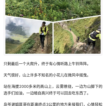
只剩最后一个大爬升，终于有心情听路上牛铃阵阵。
天气很好，山上许多不知名的小花儿在微风中摇曳。
站在海拔2000多米的高山上，云雾缭绕，一边为山脚下的
选手们加油，一边暗自高兴终于可以回去吃东西了。
岛爷谢姐匪哥在距离终点3公里的地方来接我们，心情轻松