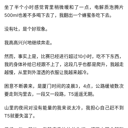
坐了半个小时感觉胃里稍微暖和了一点，电解质泡腾片
视
500ml也差不多喝下去了，我翻出一个蜂蜜条吃下去。
频
没有吐，是个好现象。
用
户
我高高兴兴地继续奔走。
精
选
然而，事实上是，比赛已经进行超过10小时，吃不下东西，
我的身体补给已经跟不上了，这段几乎也都是爬升，我越走
运
越慢，从里到外湿透的衣服让我越来越冷。
动
集
困意不断袭来，是厦门时间的凌晨3，4点，公路缓坡数次
要走到沟里去，一段又一段路，T5遥遥无期。
山里的夜间对没有能量的我来说太冷，我担心自己赶不到
T5就要失温了。