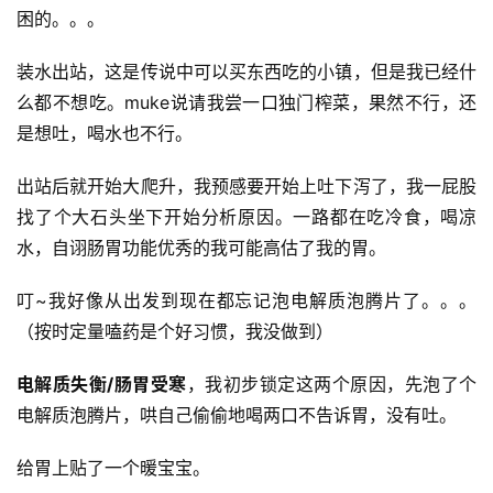
困的。。。
装水出站，这是传说中可以买东西吃的小镇，但是我已经什
么都不想吃。muke说请我尝一口独门榨菜，果然不行，还
是想吐，喝水也不行。
比
出站后就开始大爬升，我预感要开始上吐下泻了，我一屁股
赛
找了个大石头坐下开始分析原因。一路都在吃冷食，喝凉
水，自诩肠胃功能优秀的我可能高估了我的胃。
观
察
叮~我好像从出发到现在都忘记泡电解质泡腾片了。。。
（按时定量嗑药是个好习惯，我没做到）
装
备
电解质失衡/肠胃受寒
，我初步锁定这两个原因，先泡了个
电解质泡腾片，哄自己偷偷地喝两口不告诉胃，没有吐。
训
练
给胃上贴了一个暖宝宝。