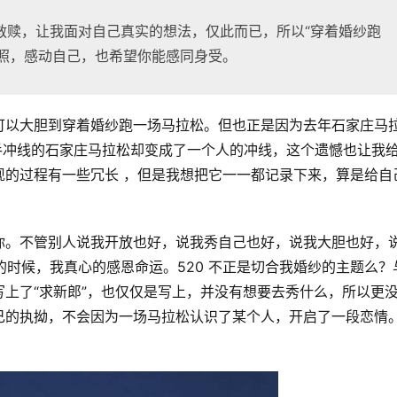
救赎，让我面对自己真实的想法，仅此而已，所以“穿着婚纱跑
的写照，感动自己，也希望你能感同身受。
可以大胆到穿着婚纱跑一场马拉松。但也正是因为去年石家庄马
手冲线的石家庄马拉松却变成了一个人的冲线，这个遗憾也让我
现的过程有一些冗长 ，但是我想把它一一都记录下来，算是给自
你。不管别人说我开放也好，说我秀自己也好，说我大胆也好，
的时候，我真心的感恩命运。520 不正是切合我婚纱的主题么？
上了“求新郎”，也仅仅是写上，并没有想要去秀什么，所以更
己的执拗，不会因为一场马拉松认识了某个人，开启了一段恋情