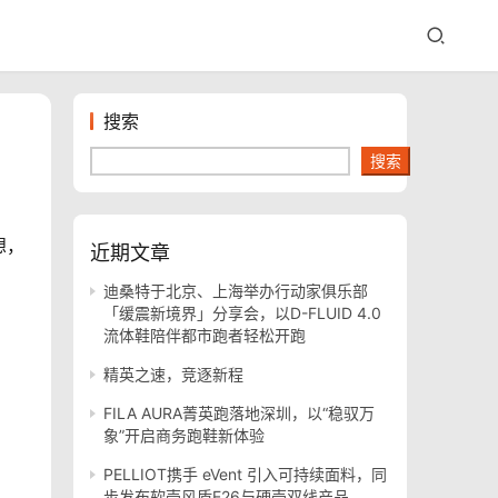
搜索
搜索
想，
近期文章
迪桑特于北京、上海举办行动家俱乐部
「缓震新境界」分享会，以D-FLUID 4.0
流体鞋陪伴都市跑者轻松开跑
精英之速，竞逐新程
FILA AURA菁英跑落地深圳，以“稳驭万
象”开启商务跑鞋新体验
PELLIOT携手 eVent 引入可持续面料，同
步发布软壳风盾E26与硬壳双线产品