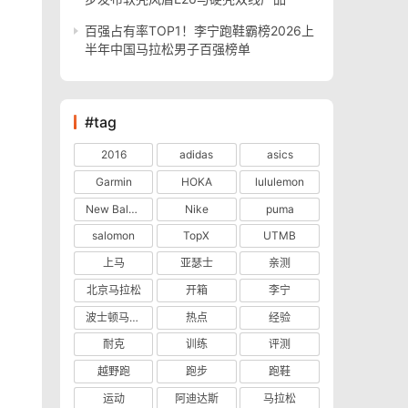
百强占有率TOP1！李宁跑鞋霸榜2026上
半年中国马拉松男子百强榜单
#tag
2016
adidas
asics
Garmin
HOKA
lululemon
New Balance
Nike
puma
salomon
TopX
UTMB
上马
亚瑟士
亲测
北京马拉松
开箱
李宁
波士顿马拉松
热点
经验
耐克
训练
评测
越野跑
跑步
跑鞋
运动
阿迪达斯
马拉松