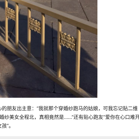
心的朋友出主意：“我就那个穿婚纱跑马的姑娘，可我忘记贴二维
“婚纱美女全程北，真相竟然是……”还有贴心跑友”爱你在心口难
孩”。