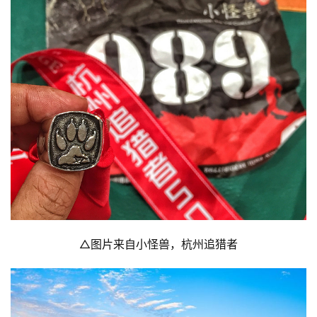
比
赛
观
察
装
备
△图片来自小怪兽，杭州追猎者
训
练