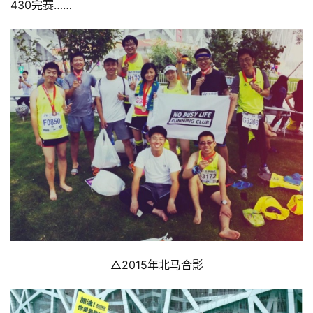
430完赛……
△2015年北马合影