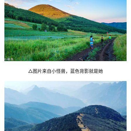
视
频
用
户
精
选
运
△图片来自小怪兽，蓝色背影就是她
动
集