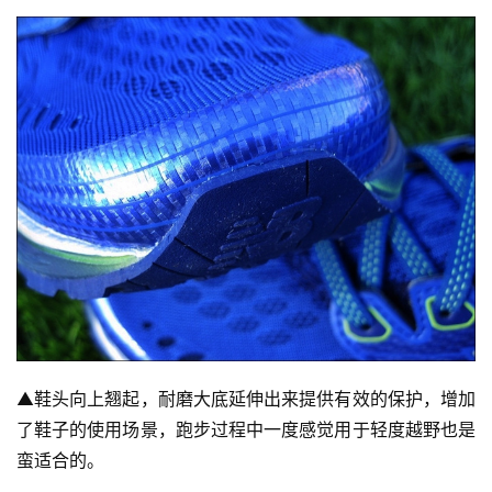
赛
观
察
装
备
训
练
视
频
▲
鞋头向上翘起，耐磨大底延伸出来提供有效的保护，增加
用
了鞋子的使用场景，跑步过程中一度感觉用于轻度越野也是
户
蛮适合的。
精
选