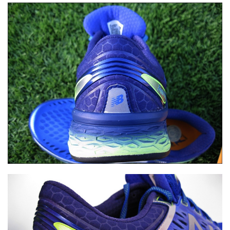
运
动
集