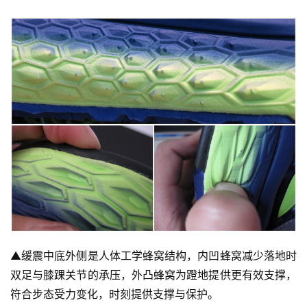
▲
缓震中底外侧是人体工学蜂窝结构，内凹蜂窝减少落地时
双足与膝踝关节的承压，外凸蜂窝为蹬地提供更有效支撑，
比
符合步态受力变化，时刻提供支撑与保护。