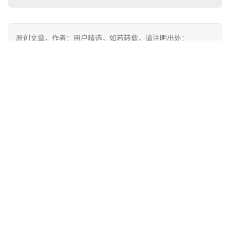
原创文章，作者：用户精选，如若转载，请注明出处：
https://iranshao.com/8420.html
赞
(15)
生成海报
0
允许黑练 拒绝练黑 | 运动防晒哪家强？肉体实测告诉我
们真相！
上一篇
2016年6月24日 上午12:40
人物 | “中国超马王”赵紫玉
2016年6月26日 上午2:17
下一篇