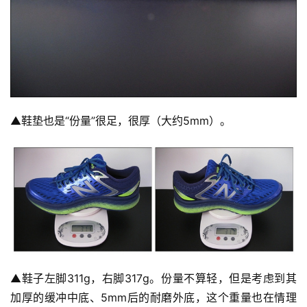
▲
鞋垫也是“份量”很足，很厚（大约5mm）。
▲
鞋子左脚311g，右脚317g。份量不算轻，但是考虑到其
加厚的缓冲中底、5mm后的耐磨外底，这个重量也在情理