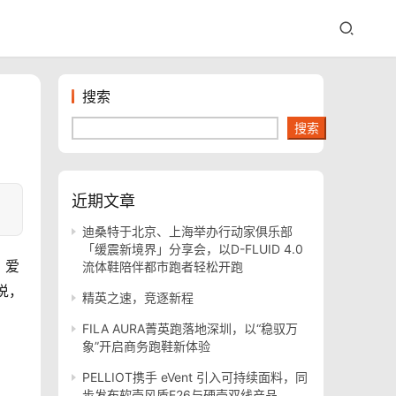
搜索
搜索
近期文章
迪桑特于北京、上海举办行动家俱乐部
「缓震新境界」分享会，以D-FLUID 4.0
，爱
流体鞋陪伴都市跑者轻松开跑
说，
精英之速，竞逐新程
FILA AURA菁英跑落地深圳，以“稳驭万
象”开启商务跑鞋新体验
PELLIOT携手 eVent 引入可持续面料，同
步发布软壳风盾E26与硬壳双线产品