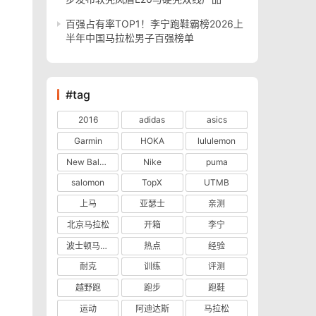
百强占有率TOP1！李宁跑鞋霸榜2026上
半年中国马拉松男子百强榜单
#tag
2016
adidas
asics
Garmin
HOKA
lululemon
New Balance
Nike
puma
salomon
TopX
UTMB
上马
亚瑟士
亲测
北京马拉松
开箱
李宁
波士顿马拉松
热点
经验
耐克
训练
评测
越野跑
跑步
跑鞋
运动
阿迪达斯
马拉松