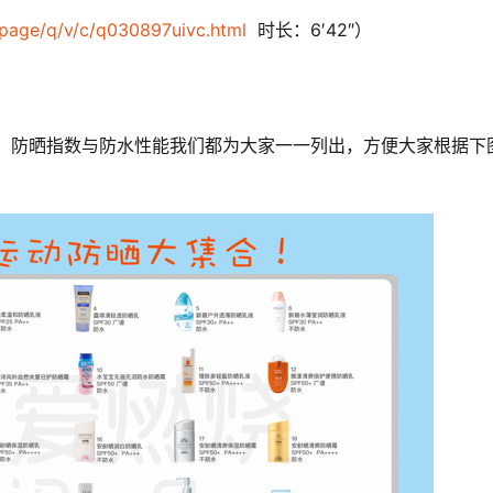
/page/q/v/c/q030897uivc.html 
 时长：6′42″）
称、防晒指数与防水性能我们都为大家一一列出，方便大家根据下