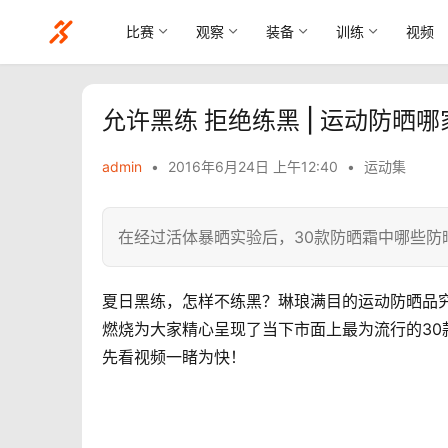
比赛
观察
装备
训练
视频
允许黑练 拒绝练黑 | 运动防
admin
•
2016年6月24日 上午12:40
•
运动集
在经过活体暴晒实验后，30款防晒霜中哪些防
夏日黑练，怎样不练黑？琳琅满目的运动防晒品
燃烧为大家精心呈现了当下市面上最为流行的3
先看视频一睹为快！