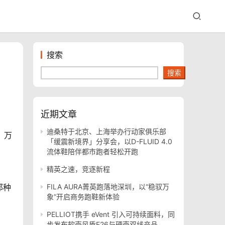
搜索
搜索
！
近期文章
迪桑特于北京、上海举办行动家俱乐部
；万
「缓震新境界」分享会，以D-FLUID 4.0
流体鞋陪伴都市跑者轻松开跑
精英之速，竞逐新程
那种
FILA AURA菁英跑落地深圳，以“稳驭万
象”开启商务跑鞋新体验
PELLIOT携手 eVent 引入可持续面料，同
步发布软壳风盾E26与硬壳双线产品