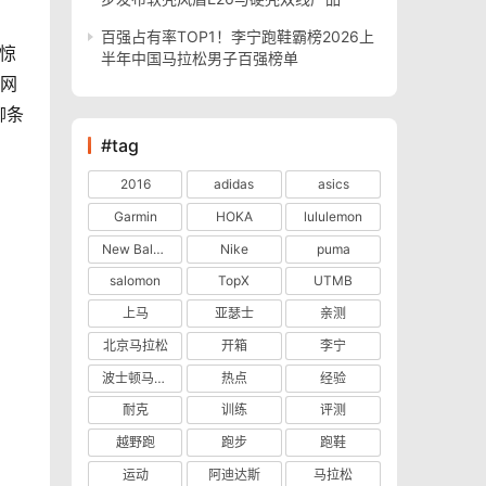
百强占有率TOP1！李宁跑鞋霸榜2026上
半年中国马拉松男子百强榜单
色网
柳条
#tag
2016
adidas
asics
Garmin
HOKA
lululemon
New Balance
Nike
puma
salomon
TopX
UTMB
上马
亚瑟士
亲测
北京马拉松
开箱
李宁
波士顿马拉松
热点
经验
耐克
训练
评测
越野跑
跑步
跑鞋
运动
阿迪达斯
马拉松