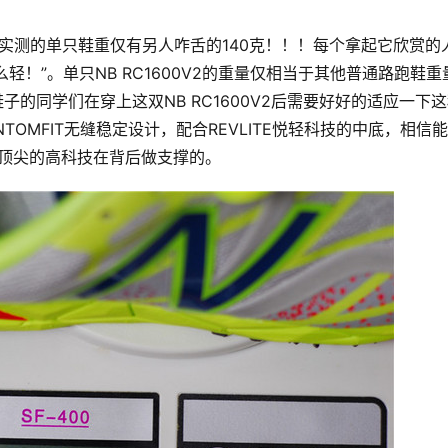
5mm，实测的单只鞋重仅有另人咋舌的140克！！！每个拿起它欣赏的
么轻！”。单只NB RC1600V2的重量仅相当于其他普通路跑鞋重
子的同学们在穿上这双NB RC1600V2后需要好好的适应一下
OMFIT无缝稳定设计，配合REVLITE悦轻科技的中底，相信
家最顶尖的高科技在背后做支撑的。