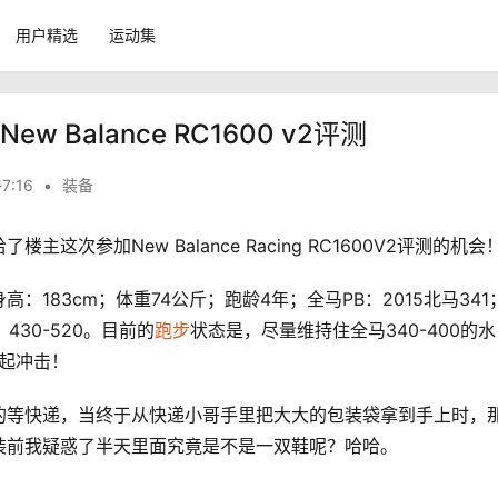
用户精选
运动集
Balance RC1600 v2评测
7:16
•
装备
次参加New Balance Racing RC1600V2评测的机会
183cm；体重74公斤；跑龄4年；全马PB：2015北马341
430-520。目前的
跑步
状态是，尽量维持住全马340-400的水
发起冲击！
的等快递，当终于从快递小哥手里把大大的包装袋拿到手上时，
装前我疑惑了半天里面究竟是不是一双鞋呢？哈哈。