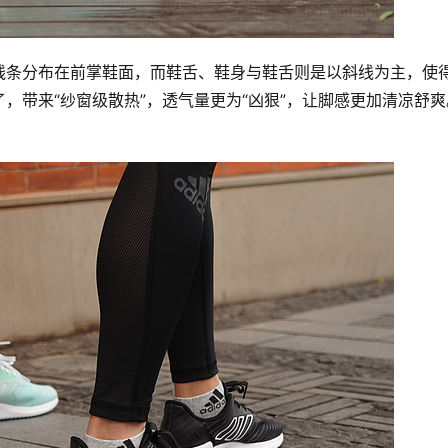
线条分布在前掌鞋面，而鞋舌、鞋身与鞋舌则是以斜线为主，使
，带来“纱窗级散热”，透气量更为“凶狠”，让脚感更加清凉舒爽