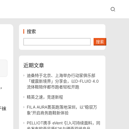
搜索
搜索
近期文章
迪桑特于北京、上海举办行动家俱乐部
「缓震新境界」分享会，以D-FLUID 4.0
了，
流体鞋陪伴都市跑者轻松开跑
精英之速，竞逐新程
FILA AURA菁英跑落地深圳，以“稳驭万
干袜
象”开启商务跑鞋新体验
PELLIOT携手 eVent 引入可持续面料，同
步发布软壳风盾E26与硬壳双线产品