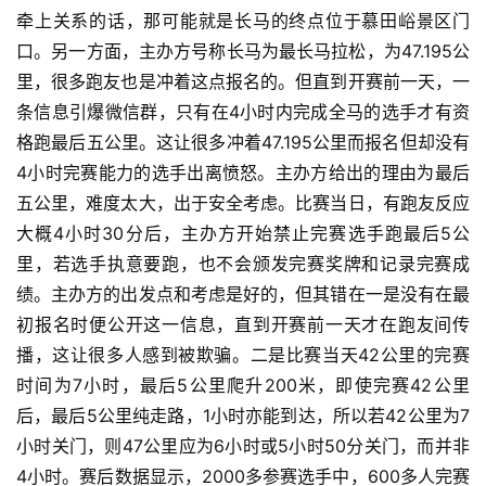
牵上关系的话，那可能就是长马的终点位于慕田峪景区门
口。另一方面，主办方号称长马为最长马拉松，为47.195公
里，很多跑友也是冲着这点报名的。但直到开赛前一天，一
条信息引爆微信群，只有在4小时内完成全马的选手才有资
格跑最后五公里。这让很多冲着47.195公里而报名但却没有
4小时完赛能力的选手出离愤怒。主办方给出的理由为最后
五公里，难度太大，出于安全考虑。比赛当日，有跑友反应
大概4小时30分后，主办方开始禁止完赛选手跑最后5公
里，若选手执意要跑，也不会颁发完赛奖牌和记录完赛成
绩。主办方的出发点和考虑是好的，但其错在一是没有在最
初报名时便公开这一信息，直到开赛前一天才在跑友间传
播，这让很多人感到被欺骗。二是比赛当天42公里的完赛
时间为7小时，最后5公里爬升200米，即使完赛42公里
后，最后5公里纯走路，1小时亦能到达，所以若42公里为7
小时关门，则47公里应为6小时或5小时50分关门，而并非
4小时。赛后数据显示，2000多参赛选手中，600多人完赛