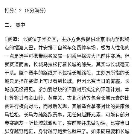
打分：2（5分满分）
二． 赛中
1.赛道：比赛位于怀柔区，主办方免费提供北京市内至起终
点的摆渡大巴，并安排了自驾车免费停车场，极为人性化的
一点是选手可携带两名家属一同乘坐摆渡大巴前往赛场。但
就赛道而言，长城马拉松打着长城的噱头，其实与长城毫无
干系。整个赛事的路线并不包括长城路段，主办方所指的长
城只是指在赛道上可以看到长城，但因比赛当日的雾霾，长
城亦无缘得见。参加爱燃烧的评测时所拟定的评测计划，本
打算将其与金山岭、黄崖关、古北水镇等包含长城元素的比
赛进行横向对比，而最后发现，其最适合拿来对比的是康保
马拉松。长马为纯路跑赛事，无任何越野元素，可能有部分
参赛跑友一听长城就激动了，赛前亦并未做功课，比赛当日
脚穿越野跑鞋，身背越野跑步包就来了。如果硬是要和长城