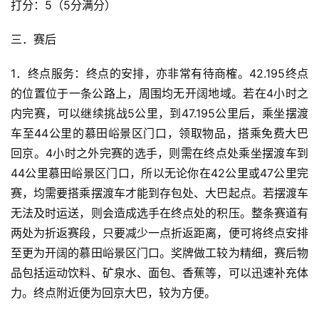
打分：5（5分满分）
备
三．赛后
训
练
1．终点服务：终点的安排，亦非常有待商榷。42.195终点
的位置位于一条公路上，周围均无开阔地域。若在4小时之
视
内完赛，可以继续挑战5公里，到47.195公里后，乘坐摆渡
频
车至44公里的慕田峪景区门口，领取物品，搭乘免费大巴
回京。4小时之外完赛的选手，则需在终点处乘坐摆渡车到
用
44公里慕田峪景区门口，所以无论你在42公里或47公里完
户
赛，均需要搭乘摆渡车才能到存包处、大巴起点。若摆渡车
精
无法及时运送，则会造成选手在终点处的积压。整条赛道有
选
两处为折返赛段，只要减少一点折返距离，便可将终点安排
至更为开阔的慕田峪景区门口。奖牌做工较为精细，赛后物
运
品包括运动饮料、矿泉水、面包、香蕉等，可以迅速补充体
动
集
力。终点附近便为回京大巴，较为方便。