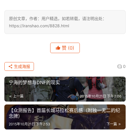
原创文章，作者：用户精选，如若转载，请注明出处：
https://iranshao.com/8828.html
赞
(0)
生成海报
0
宁海的梦想与DNF的现实
上一篇
2015年10月21日 下午2:06
【众测报告】首届长城马拉松赛后感（附独一无二的纪
念牌）
2015年10月21日 下午2:53
下一篇