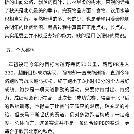
折的山间公路，飘落的树叶，层林尽染的树木，直观的诠释
了秋天是北京最美的季节。完赛物品方面：食物、饮用水等
也相当完备。虽然吐槽的多，夸的少，也是希望组委会能够
在明年的比赛组织、筹备过程中真真正正用点心，长点心，
其实组委会并不缺乏办好的能力，缺的是用心服务的意识。
 五．个人感悟
  年初设定今年的目标为越野完赛50公里，路跑PB进入
330，越野目标成功实现，而PB却一直未能刷新，直到今年
路跑收官战长城马拉松，终于跑出了3小时42分的个人最好
成绩。跑步是一项天道酬勤的运动，只要你肯付出、肯努
力，成绩就会有所提高，此次长马成功完赛，得益于北马后
的系统训练，也得益于比赛当天适应的温度，较充足的补
给。但长马不断起伏的赛道，仍对多数跑者构成了一定难
度。总体而言，这条赛道并不是一条适合刷PB的赛道，更
适合于欣赏北京的秋色。