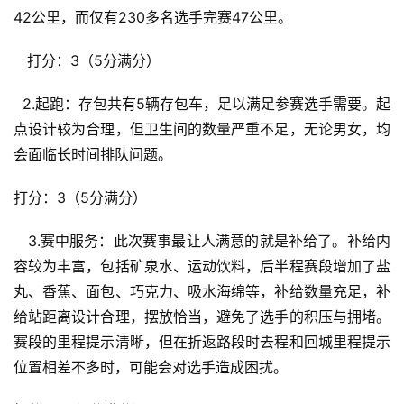
42公里，而仅有230多名选手完赛47公里。
   打分：3（5分满分）
  2.起跑：存包共有5辆存包车，足以满足参赛选手需要。起
点设计较为合理，但卫生间的数量严重不足，无论男女，均
会面临长时间排队问题。
打分：3（5分满分）
   3.赛中服务：此次赛事最让人满意的就是补给了。补给内
比
容较为丰富，包括矿泉水、运动饮料，后半程赛段增加了盐
赛
丸、香蕉、面包、巧克力、吸水海绵等，补给数量充足，补
给站距离设计合理，摆放恰当，避免了选手的积压与拥堵。
观
赛段的里程提示清晰，但在折返路段时去程和回城里程提示
察
位置相差不多时，可能会对选手造成困扰。
装