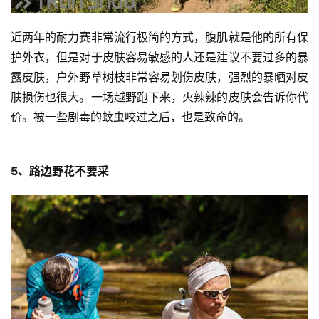
训
近两年的耐力赛非常流行极简的方式，腹肌就是他的所有保
练
护外衣，但是对于皮肤容易敏感的人还是建议不要过多的暴
露皮肤，户外野草树枝非常容易划伤皮肤，强烈的暴晒对皮
视
肤损伤也很大。一场越野跑下来，火辣辣的皮肤会告诉你代
频
价。被一些剧毒的蚊虫咬过之后，也是致命的。
用
户
5、路边野花不要采 
精
选
运
动
集