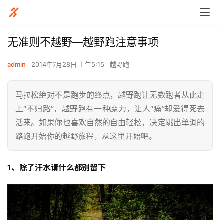
无准则不越野—越野跑注意事项
admin
2014年7月28日 上午5:15
越野跑
马拉松绝对不是跑步的终点，越野跑让无数跑者从此走
上“不归路”，越野跑有一种魔力，让人“痛”却爱得死去
活来。如果你也喜欢自然的自由轻松，决定跳出单调的
路跑开始你的越野旅程，从这里开始吧。
1、除了汗水请什么都别留下