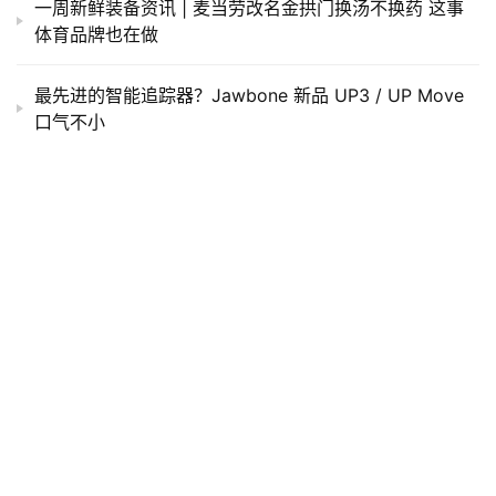
一周新鲜装备资讯 | 麦当劳改名金拱门换汤不换药 这事
体育品牌也在做
最先进的智能追踪器？Jawbone 新品 UP3 / UP Move
口气不小
颠覆想象的能量反馈！阿迪达斯最新ULTRABOOST 21限
定配色抢先登场
​再不发就没有机会了—Sony索尼发布两款可穿戴新品
TopX | 破二计划近在咫尺 马拉松纪录大盘点
为破纪录而生！阿迪达斯推出革命性长距离跑鞋
ADIZERO ADIOS PRO
现场 | 淮海路战局 这次轮到ASICS出马了