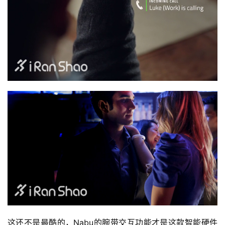
比
赛
观
察
装
备
训
练
视
频
用
户
这还不是最酷的，Nabu的腕带交互功能才是这款智能硬件
精