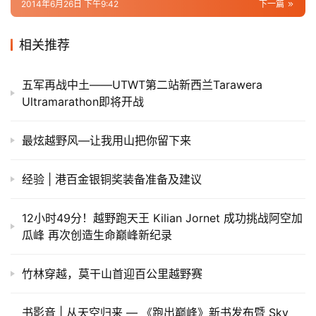
2014年6月26日 下午9:42
下一篇
相关推荐
五军再战中土——UTWT第二站新西兰Tarawera
Ultramarathon即将开战
最炫越野风—让我用山把你留下来
经验 | 港百金银铜奖装备准备及建议
12小时49分！越野跑天王 Kilian Jornet 成功挑战阿空加
瓜峰 再次创造生命巅峰新纪录
竹林穿越，莫干山首迎百公里越野赛
书影音 | 从天空归来 — 《跑出巅峰》新书发布暨 Sky