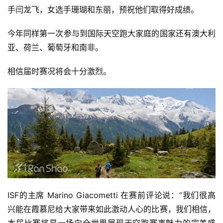
手闫龙飞，女选手珊瑚和东丽，预祝他们取得好成绩。  
今年同样第一次参与到国际天空跑大家庭的国家还有澳大利
亚、荷兰、葡萄牙和南非。  
比
赛
相信届时赛况将会十分激烈。  
观
察
装
备
训
练
ISF的主席 Marino Giacometti 在赛前评论说：“我们很高
兴能在霞慕尼给大家带来如此激动人心的比赛，我们相信，
视