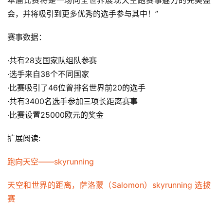
本届比赛将是一场向全世界展现天空跑赛事魅力的完美盛
频
会，并将吸引到更多优秀的选手参与其中！”  
用
赛事数据：  
户
精
·共有28支国家队组队参赛
选
·选手来自38个不同国家
·比赛吸引了46位曾排名世界前20的选手
运
·共有3400名选手参加三项长距离赛事
动
集
·比赛设置25000欧元的奖金  
扩展阅读:
跑向天空——skyrunning
天空和世界的距离，萨洛蒙（Salomon）skyrunning 选拔
赛