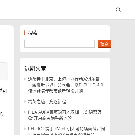
搜索
搜索
近期文章
迪桑特于北京、上海举办行动家俱乐部
「缓震新境界」分享会，以D-FLUID 4.0
说可
流体鞋陪伴都市跑者轻松开跑
精英之速，竞逐新程
FILA AURA菁英跑落地深圳，以“稳驭万
的
象”开启商务跑鞋新体验
PELLIOT携手 eVent 引入可持续面料，同
步发布软壳风盾E26与硬壳双线产品