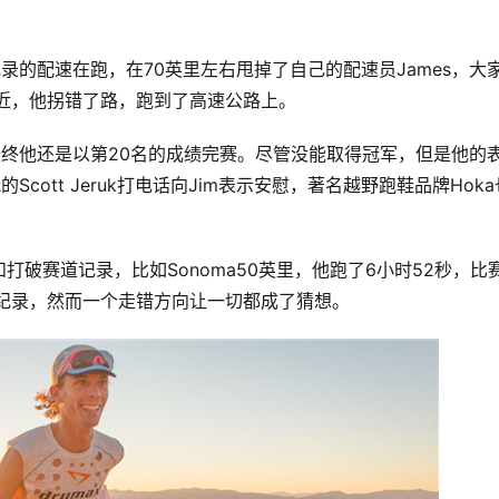
道记录的配速在跑，在70英里左右甩掉了自己的配速员James，大
近，他拐错了路，跑到了高速公路上。
最终他还是以第20名的成绩完赛。尽管没能取得冠军，但是他的
cott Jeruk打电话向Jim表示安慰，著名越野跑鞋品牌Hoka
破赛道记录，比如Sonoma50英里，他跑了6小时52秒，比
破纪录，然而一个走错方向让一切都成了猜想。