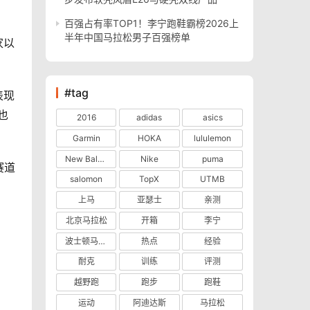
百强占有率TOP1！李宁跑鞋霸榜2026上
半年中国马拉松男子百强榜单
家以
#tag
表现
也
2016
adidas
asics
Garmin
HOKA
lululemon
New Balance
Nike
puma
赛道
salomon
TopX
UTMB
上马
亚瑟士
亲测
北京马拉松
开箱
李宁
波士顿马拉松
热点
经验
耐克
训练
评测
越野跑
跑步
跑鞋
运动
阿迪达斯
马拉松