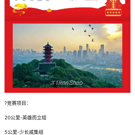
比
赛
观
?竞赛项目：
察
20公里-英雄而立组
装
备
5公里-少长咸集组