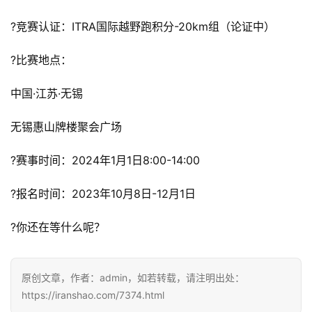
?竞赛认证：ITRA国际越野跑积分-20km组（论证中）
训
练
?比赛地点：
视
中国·江苏·无锡
频
无锡惠山牌楼聚会广场
用
户
?赛事时间：2024年1月1日8:00-14:00
精
选
?报名时间：2023年10月8日-12月1日
?你还在等什么呢？
运
动
集
原创文章，作者：admin，如若转载，请注明出处：
https://iranshao.com/7374.html