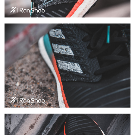
比
赛
观
察
装
备
训
练