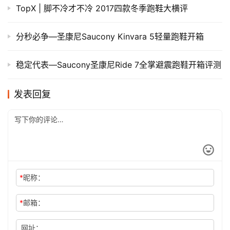
TopX | 脚不冷才不冷 2017四款冬季跑鞋大横评
分秒必争—圣康尼Saucony Kinvara 5轻量跑鞋开箱
​稳定代表—Saucony圣康尼Ride 7全掌避震跑鞋开箱评测
发表回复
*
昵称：
*
邮箱：
网址：