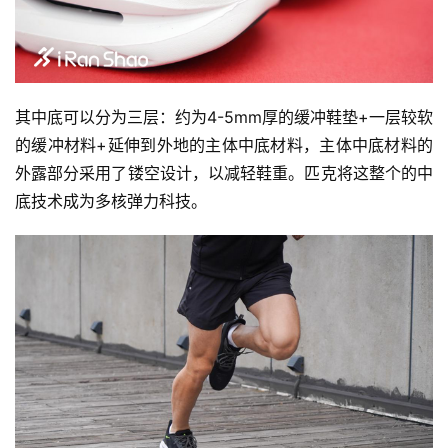
比
赛
其中底可以分为三层：约为4-5mm厚的缓冲鞋垫+一层较软
观
的缓冲材料+延伸到外地的主体中底材料，主体中底材料的
察
外露部分采用了镂空设计，以减轻鞋重。匹克将这整个的中
底技术成为多核弹力科技。 
装
备
训
练
视
频