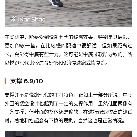
用
户
精
选
在实测中，能感受到悦跑七代的缓震效果，特别是其后跟，
运
更加的软一些，在比较慢的配速中很舒适，但如果距离过
动
集
长，会觉得中底有些泄力，这可能是中底过软所导致的。所
以悦跑七代比较适合5-15KM的慢速跑或恢复跑。 
支撑 6.9/10
支撑并不是悦跑七代的主打特色，正如上一部分所说，中底
外围的镂空设计也起到了一定的支撑作用，虽然鞋面两侧有
一条支撑，但鞋面的整体还是偏软，在进行配速较高的测试
时，着地和抬起会有不稳的现象，当然这也是正常情况。 