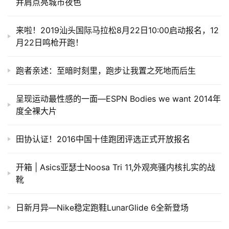
并肩点亮城市夜色
来啦！2019汕头国际马拉松8月22日10:00启动报名，12
月22日鸣枪开跑！
跑者亲述：至暗时刻里，跑步让我置之死地而后生
呈现运动最性感的一面—ESPN Bodies we want 2014年
度全裸大片
田协认证！2016中国十佳跑团评选正式开放报名
开箱 | Asics亚瑟士Noosa Tri 11,外观亮骚内核扎实的战
靴
日新月异—Nike稳定跑鞋LunarGlide 6全新登场