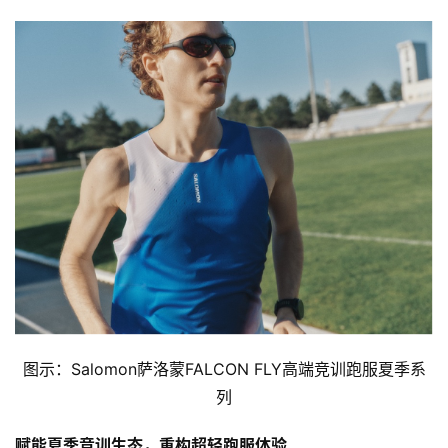
比
赛
观
察
装
备
图示：Salomon萨洛蒙FALCON FLY高端竞训跑服夏季系
训
列
练
赋能夏季竞训生态，重构超轻跑服体验