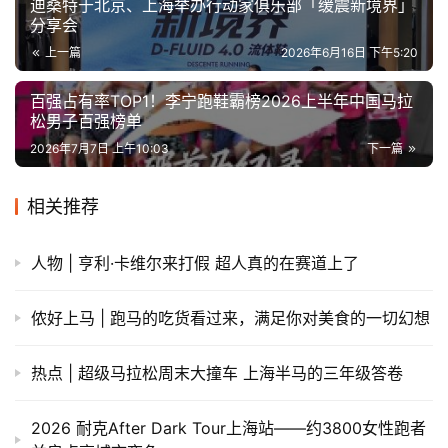
迪桑特于北京、上海举办行动家俱乐部「缓震新境界」
分享会
上一篇
2026年6月16日 下午5:20
百强占有率TOP1！李宁跑鞋霸榜2026上半年中国马拉
松男子百强榜单
2026年7月7日 上午10:03
下一篇
相关推荐
人物 | 亨利·卡维尔来打假 超人真的在赛道上了
侬好上马 | 跑马的吃货看过来，满足你对美食的一切幻想
热点 | 超级马拉松周末大撞车 上海半马的三年级答卷
2026 耐克After Dark Tour上海站——约3800女性跑者