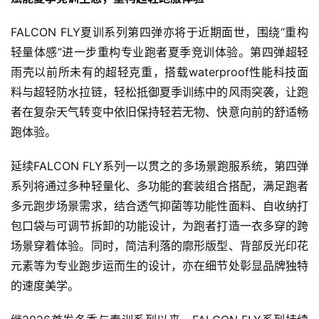
视
FALCON FLY夏训系列第四弹亦将于近期面世，围绕“重构
频
轻量体感”进一步重构专业跑者夏季竞训体验。第四弹超轻
雨壳以前所未有的超轻克重，搭载waterproof性能科技面
用
料与超轻防水拉链，轻松抵御夏季训练中的风雨突袭，让跑
户
精
者在复杂天气转变中依旧保持轻若无物、快意向前的舒适畅
选
跑体验。
延续FALCON FLY系列一以贯之的多场景跑服系统，第四弹
运
动
系列将通过多种轻量化、多功能的套装组合搭配，满足跑者
集
多元跑步场景需求，结合透气抑菌等功能性面料、自收纳打
包口袋与可调节拆卸的功能设计，为跑者打造一衣多穿的跨
场景穿着体验。同时，简洁利落的廓形版型、背部反光印花
元素等为专业跑步运而生的设计，亦在细节处彰显品牌独特
的速度美学。