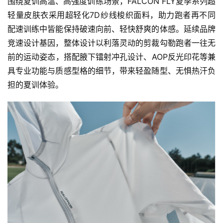
围绕夏训高温、高强度训练场景，FALCON FLY夏季系列超
轻量皮肤衣采用超轻化7D纱线梭织面料，助力跑者再不同
配速训练中皆能保持破速向前、轻快舒爽的体感。延续品牌
竞速设计基因，整体设计以利落灵动的剪裁勾勒跑者一往无
前的运动姿态，搭配腋下镭射冲孔设计、AOP反光印花等兼
具专业功能与质感型格的细节，带来轻盈随型、无惧热汗负
担的夏训体验。