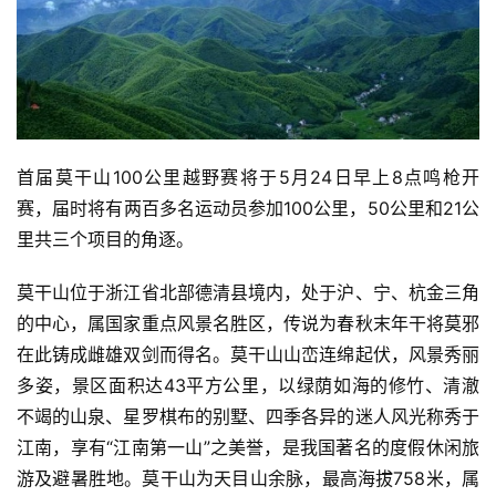
首届莫干山100公里越野赛将于5月24日早上8点鸣枪开
赛，届时将有两百多名运动员参加100公里，50公里和21公
里共三个项目的角逐。
莫干山位于浙江省北部德清县境内，处于沪、宁、杭金三角
的中心，属国家重点风景名胜区，传说为春秋末年干将莫邪
在此铸成雌雄双剑而得名。莫干山山峦连绵起伏，风景秀丽
多姿，景区面积达43平方公里，以绿荫如海的修竹、清澈
不竭的山泉、星罗棋布的别墅、四季各异的迷人风光称秀于
江南，享有“江南第一山”之美誉，是我国著名的度假休闲旅
游及避暑胜地。莫干山为天目山余脉，最高海拔758米，属