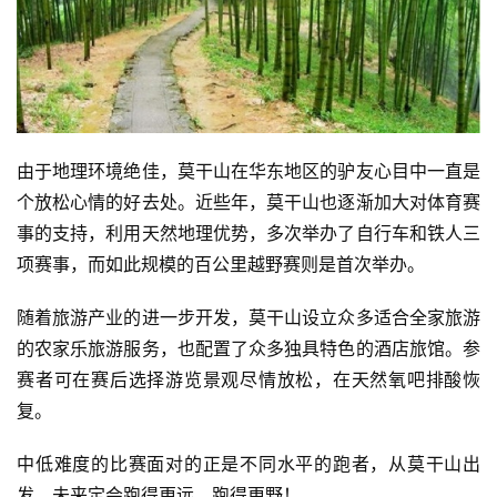
比
由于地理环境绝佳，莫干山在华东地区的驴友心目中一直是
赛
个放松心情的好去处。近些年，莫干山也逐渐加大对体育赛
事的支持，利用天然地理优势，多次举办了自行车和铁人三
观
察
项赛事，而如此规模的百公里越野赛则是首次举办。
随着旅游产业的进一步开发，莫干山设立众多适合全家旅游
装
备
的农家乐旅游服务，也配置了众多独具特色的酒店旅馆。参
赛者可在赛后选择游览景观尽情放松，在天然氧吧排酸恢
训
复。
练
中低难度的比赛面对的正是不同水平的跑者，从莫干山出
发，未来定会跑得更远，跑得更野！