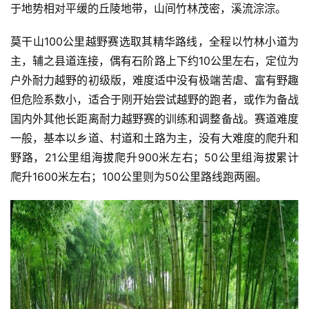
于地势相对平缓的丘陵地带，山间竹林茂密，溪流淙淙。
莫干山100公里越野赛选取其精华路线，全程以竹林小道为
主，辅之县道连接，偶有石阶路上下约10公里左右，定位为
户外耐力越野的初级版，难度适中没有极端苦虐、富有野趣
但危险系数小，适合于刚开始尝试越野的跑者，或作为备战
国内外其他长距离耐力越野赛的训练和调整备战。赛道难度
一般，基本以乡道、村道和土路为主，没有大难度的爬升和
野路，21公里组海拔爬升900米左右；50公里组海拔累计
爬升1600米左右；100公里则为50公里路线跑两圈。