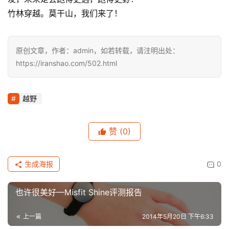
视
频
竹林穿越。莫干山，我们来了！
用
原创文章，作者：admin，如若转载，请注明出处：
户
https://iranshao.com/502.html
精
选
越野
运
动
集
赞
(0)
生成海报
0
也许很美好—Misfit Shine评测报告
上一篇
2014年5月20日 下午6:33