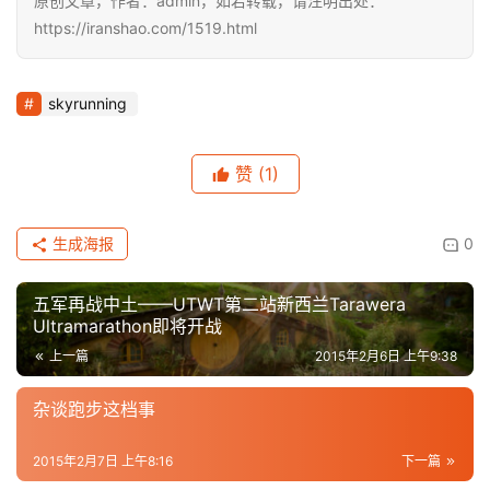
原创文章，作者：admin，如若转载，请注明出处：
https://iranshao.com/1519.html
skyrunning
赞
(1)
生成海报
0
五军再战中土——UTWT第二站新西兰Tarawera
Ultramarathon即将开战
上一篇
2015年2月6日 上午9:38
杂谈跑步这档事
2015年2月7日 上午8:16
下一篇