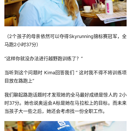
装
备
训
（2个孩子的母亲依然可以夺得Skyrunning锦标赛冠军，全
练
马跑2小时37分）
视
“这样你就没办法进行越野跑训练了？”
频
当听到这个问题时 Kima回答我们 “ 这时我不得不将训练项
目放在路跑上”
用
户
我们聊起路跑话题时才发现她的全马最好成绩是惊人的 2小
精
选
时37分。她也说奥运会A标是她在马拉松上的目标。而未来
当孩子大一些之后，她还会考虑找一份全职工作。
运
动