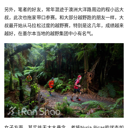
另外，笔者的好友，常年混迹于澳洲大洋路周边的程小远大
运
叔，此次也拖家带口参赛。和大部分越野跑的朋友一样，大
动
集
叔最开始从马拉松过度的越野赛，特别是这几年，成绩越来
越好，在墨尔本当地的越野集团中小有名气。
女子方面，其实并无太大悬念，老将Nuria Picas的状态如