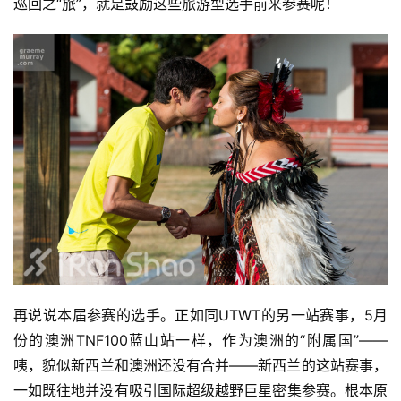
巡回之“旅”，就是鼓励这些旅游型选手前来参赛呢！
再说说本届参赛的选手。正如同UTWT的另一站赛事，5月
份的澳洲TNF100蓝山站一样，作为澳洲的“附属国”——
咦，貌似新西兰和澳洲还没有合并——新西兰的这站赛事，
一如既往地并没有吸引国际超级越野巨星密集参赛。根本原