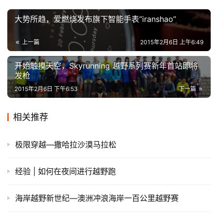
大势所趋，爱燃烧发布旗下智能手表“iranshao”
上一篇
2015年2月6日 上午6:49
开始触摸天空，Skyrunning 越野系列赛新年首站即将
发枪
2015年2月6日 下午6:53
下一篇
相关推荐
极限穿越—撒哈拉沙漠马拉松
经验 | 如何在夜间进行越野跑
海岸越野新世纪—澳洲冲浪海岸一百公里越野赛