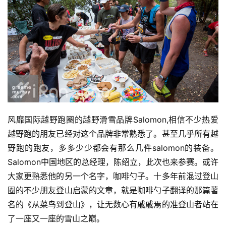
观
察
装
备
训
练
风靡国际越野跑圈的越野滑雪品牌Salomon,相信不少热爱
越野跑的朋友已经对这个品牌非常熟悉了。甚至几乎所有越
视
野跑的跑友，多多少少都会有那么几件salomon的装备。
频
Salomon中国地区的总经理，陈绍立，此次也来参赛。或许
大家更熟悉他的另一个名字，咖啡勺子。十多年前混过登山
用
圈的不少朋友登山启蒙的文章，就是咖啡勺子翻译的那篇著
户
名的《从菜鸟到登山》，让无数心有戚戚焉的准登山者站在
精
选
了一座又一座的雪山之巅。