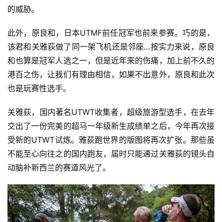
的威胁。
此外，原良和，日本UTMF前任冠军也前来参赛。巧的是，
该君和关雅荻做了同一架飞机还是邻座…按实力来说，原良
和也算是冠军人选之一，但是近年来的伤痛，加上前不久的
港百之伤，让我们有理由相信，如果不出意外，原良和此次
也是玩赛性选手。
关雅荻，国内著名UTWT收集者，超级旅游型选手，在去年
交出了一份完美的超马一年级新生成绩单之后，今年再次接
受新的UTWT试炼。雅荻跑世界的版图将再次扩张。那些虽
不能至心向往之的国内跑友，届时只能通过关雅荻的镜头自
动脑补新西兰的赛道风光了。
比
赛