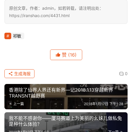
原创文章，作者：admin，如若转载，请注明出处：
https://iranshao.com/4431.html
祁敏
赞
(16)
生成海报
0
香港除了仙界人界还有新界—记2018.1.13穿越新界
TRANSNT越野赛
上一篇
2018年1月17日 下午1:28
我不能不感谢你——厦马赛道上为美丽的幺妹儿做私兔
是种什么体验？