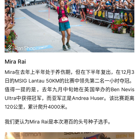
比
赛
观
Mira Rai
察
Mira在去年上半年处于养伤期，但在下半年复出，在12月3
装
日的MSIG Lantau 50KM的比赛中领先第二名一小时夺冠。
备
值得一提的是，去年九月中旬她在英国举办的Ben Nevis 
Ultra中获得冠军，而亚军正是Andrea Huser。该比赛距离
训
120公里，累计爬升4000米。
练
我们更认为Mira Rai是本次港百的头号种子选手。
视
频