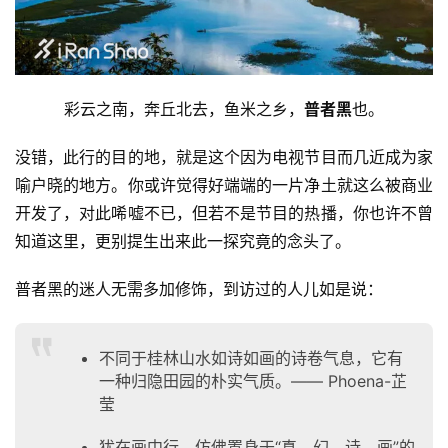
彩云之南，奔丘北去，鱼米之乡，
普者黑
也。
没错，此行的目的地，就是这个因为电视节目而几近成为家
喻户晓的地方。你或许觉得好端端的一片净土就这么被商业
开发了，对此唏嘘不已，但若不是节目的热播，你也许不曾
知道这里，更别提生出来此一探究竟的念头了。
普者黑的迷人无需多加修饰，到访过的人儿如是说：
不同于桂林山水如诗如画的诗卷气息，它有
一种归隐田园的朴实气质。—— Phoena-芷
莹
犹在画中行，仿佛置身于“真、幻、诗、画”的