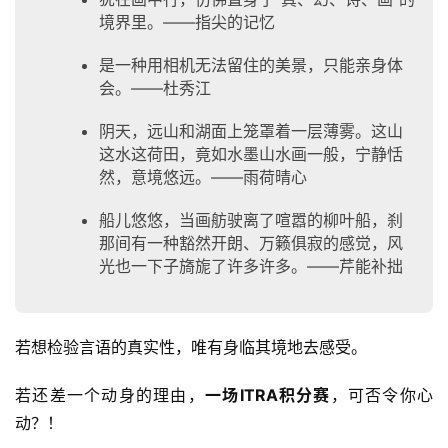
境界里。——指尖的记忆
是一种用相机无法留住的美景，只能亲身体
会。——杜秀江
阴天，远山和湖面上笼罩着一层薄雾。这山
这水这荷田，竟如水墨山水画一般，宁静恬
然，意境悠远。——雨荷晴心
船儿悠悠，当画舫驶离了喧嚣的柳叶船，刹
那间有一种豁然开朗、万籁俱寂的感觉，风
光也一下子旖旎了许多许多。——芹能补拙
若想检验言语的真实性，唯有身临其境地去感受。
若还差一个动身的理由，
一场ITRA积分赛
，可否令你心
动？！