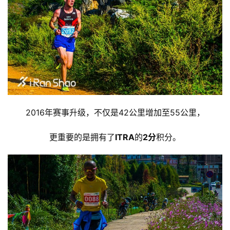
2016年赛事升级，不仅是42公里增加至55公里，
更重要的是拥有了
ITRA
的
2分
积分。
比
赛
观