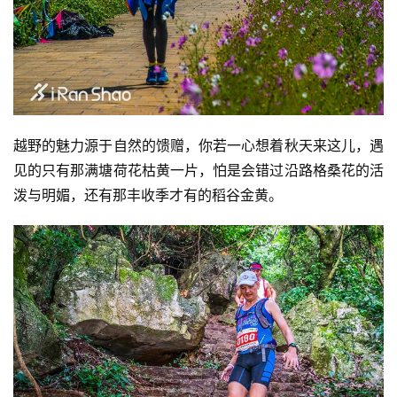
察
装
备
训
练
越野的魅力源于自然的馈赠，你若一心想着秋天来这儿，遇
见的只有那满塘荷花枯黄一片，怕是会错过沿路格桑花的活
视
泼与明媚，还有那丰收季才有的稻谷金黄。
频
用
户
精
选
运
动