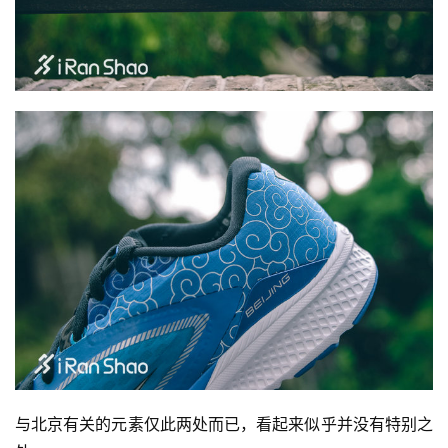
观
察
装
备
训
练
视
频
用
户
精
选
与北京有关的元素仅此两处而已，看起来似乎并没有特别之