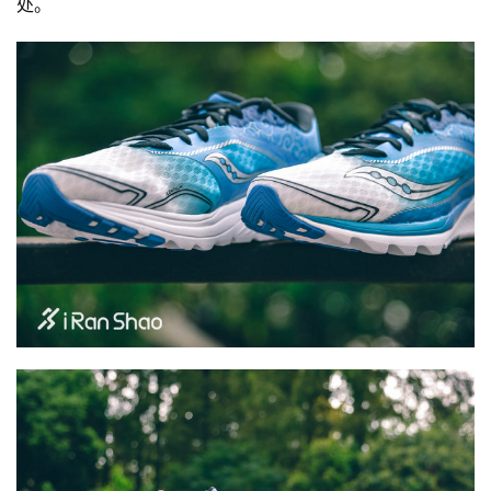
处。
运
动
集