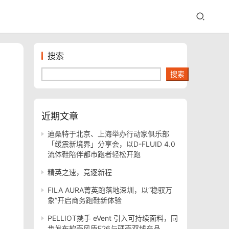
搜索
搜索
近期文章
迪桑特于北京、上海举办行动家俱乐部
「缓震新境界」分享会，以D-FLUID 4.0
流体鞋陪伴都市跑者轻松开跑
精英之速，竞逐新程
FILA AURA菁英跑落地深圳，以“稳驭万
象”开启商务跑鞋新体验
PELLIOT携手 eVent 引入可持续面料，同
步发布软壳风盾E26与硬壳双线产品