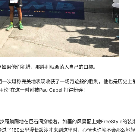
，但如果他们犯错，那胜利就会落入自己的口袋。
ell用一次堪称完美地表现收获了一场奇迹般的胜利，他也是历史上
”在这一时刻被Pau Capell打得粉碎！
ter步履蹒跚地在巨石间穿梭着，如画的风景配上她FreeStyle的装
过了160公里漫长跋涉才来到这里时，心情也许就不会那么地