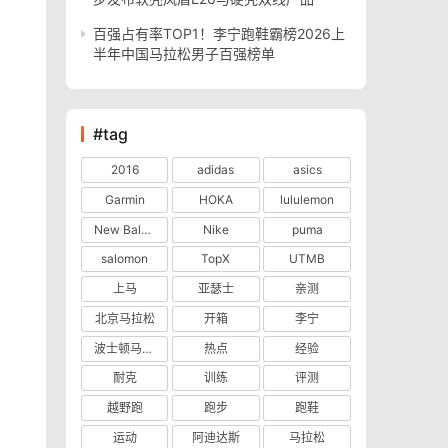
百强占有率TOP1！李宁跑鞋霸榜2026上
半年中国马拉松男子百强榜单
#tag
2016
adidas
asics
Garmin
HOKA
lululemon
New Balance
Nike
puma
salomon
TopX
UTMB
上马
亚瑟士
亲测
北京马拉松
开箱
李宁
波士顿马拉松
热点
经验
耐克
训练
评测
越野跑
跑步
跑鞋
运动
阿迪达斯
马拉松