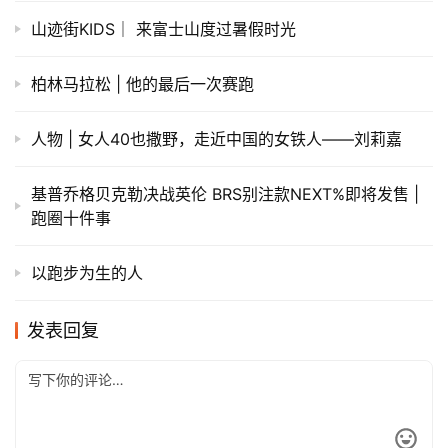
山迹街KIDS｜ 来富士山度过暑假时光
柏林马拉松 | 他的最后一次赛跑
人物 | 女人40也撒野，走近中国的女铁人——刘莉嘉
基普乔格贝克勒决战英伦 BRS别注款NEXT%即将发售 |
跑圈十件事
以跑步为生的人
发表回复