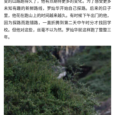
动
变的山路跑得久了，他有点期待更多的变化。为了感受更多
集
未知有趣的新鲜路线，罗灿华开始自己探路。后来的日子
里，他花在跑山上的时间越来越久。有时候下午出门的他，
因为探路而跑错路，一直折腾到第二天中午时分才找回学
校。但他对这些，丝毫不以为然。罗灿华就这样跑了整整三
年。