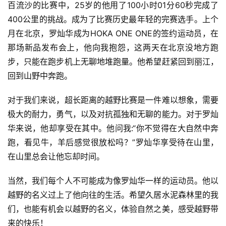
百流沙的比赛中，25岁的他用了100小时01分60秒完成了
400公里的挑战。成为了比赛历史最年轻的完赛选手。上个
月在北京，罗灿华成为HOKA ONE ONE的签约运动员，在
那场新品发布会上，他向我抱怨，这两天在北京没地方跑
步，只能在跑步机上无聊地堆跑量。他希望赶紧回到丽江，
回到山野中奔跑。
对于我们来说，超长距离的越野比赛是一件难以想象，需要
极大的耐力，勇气，以及对抗孤独和无聊的能力。对于罗灿
华来说，他却享受在其中。他问我:“你不觉得在大自然中奔
跑，看见牛，羊后感觉很放松吗？”罗灿华享受待在山里，
在山里总会让他忘却时间。
当然，我们每个人不可能成为像罗灿华一样的运动员。他以
越野的名义过上了他向往的生活。希望久居水泥森林里的我
们，也能有机会以越野的名义，体验自然之美，感受越野带
来的快乐！