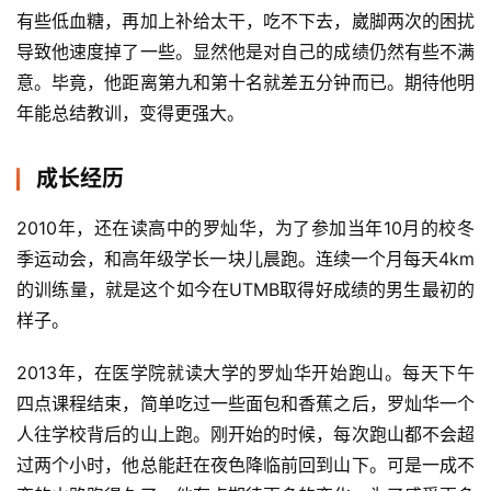
察
有些低血糖，再加上补给太干，吃不下去，崴脚两次的困扰
导致他速度掉了一些。显然他是对自己的成绩仍然有些不满
装
意。毕竟，他距离第九和第十名就差五分钟而已。期待他明
备
年能总结教训，变得更强大。
训
成长经历
练
2010年，还在读高中的罗灿华，为了参加当年10月的校冬
视
季运动会，和高年级学长一块儿晨跑。连续一个月每天4km
频
的训练量，就是这个如今在UTMB取得好成绩的男生最初的
样子。
用
户
2013年，在医学院就读大学的罗灿华开始跑山。每天下午
精
四点课程结束，简单吃过一些面包和香蕉之后，罗灿华一个
选
人往学校背后的山上跑。刚开始的时候，每次跑山都不会超
过两个小时，他总能赶在夜色降临前回到山下。可是一成不
运