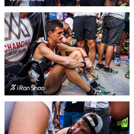
运
动
集