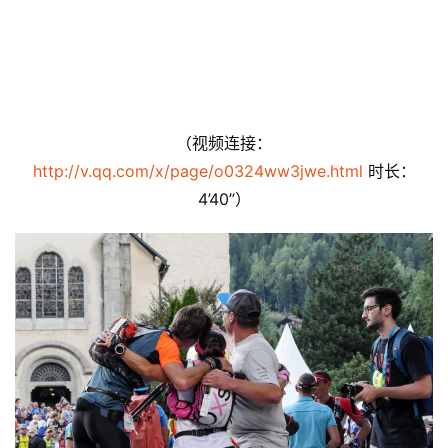
（视频连接：
http://v.qq.com/x/page/o0324ww3jwe.html
 时长：
4’40”）