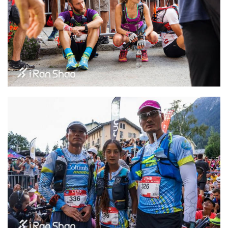
观
察
装
备
训
练
视
频
用
户
精
选