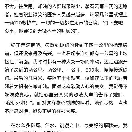
不舍。往后跑，加油的人群越来越少，拿着云南白药的志愿
者，挂着职业微笑的医护人员越来越多，每隔几公里就摆上
一辆120救护车。一切的一切都在无声的召唤，“倒下去吧，
没事，你会得到无微不至的照顾的”。 
    终于连滚带爬、疲惫到极点的赶到了四十公里的指示牌
前，但还没来得及高兴，一道看起来连绵都有一公里的上坡
摆在了前面。我顿时都有一种大哭一场的冲动，边走边跑开
始了最后的两公里。两公里、一公里、500米，慢慢接近终
点。最后的几百米，每隔五十米就有一位如花似玉的志愿者
翘着大拇指在喊加油。面对这样激励人心的美女，我觉得不
能隐藏真心，就把心里最真实的想法大声的告诉了她们，
比
“我要死啦！”。面对这样撕心裂肺的呐喊，她们竟然一点也
赛
不严肃对待，挺没正经的在那大笑。 
观
    在那么多伤痛、汗水、饥饿之中，最美好的事就是，我
察