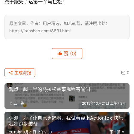
终于跑完了这第一个马拉松！
装
备
原创文章，作者：用户精选，如若转载，请注明出处：
https://iranshao.com/8831.html
训
练
赞
(0)
视
频
生成海报
0
用
观点 | 超一半的马拉松赛事规程有漏洞
户
精
选
上一篇
2015年10月21日 上午7:34
评测 | 为了让自己更舒服，我试着穿上Actionfox 快乐
运
狐狸跑步装备
动
2015年10月21日 上午9:33
下一篇