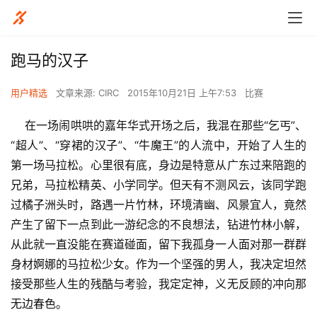
跑马的汉子
用户精选
文章来源: CIRC
2015年10月21日 上午7:53
比赛
    在一场闹哄哄的嘉年华式开场之后，我混在那些“乞丐”、
“超人”、“穿裙的汉子”、“牛魔王”的人流中，开始了人生的
第一场马拉松。心里很有底，身边是特意从广东过来陪跑的
兄弟，马拉松精英、小学同学。但天有不测风云，该同学跑
过橘子洲头时，路遇一片竹林，环境清幽、风景宜人，竟然
产生了留下一点到此一游纪念的不良想法，钻进竹林小解，
从此就一直没能在赛道碰面，留下我孤身一人面对那一群群
身材婀娜的马拉松少女。作为一个坚强的男人，我决定坦然
接受那些人生的残酷与考验，我定定神，义无反顾的冲向那
无边春色。