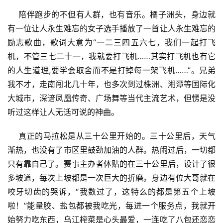
    陪伴跑步的不但有人群，也有音乐。橘子洲头，身边就
有一位让人永生难忘的女子选手播放了一首让人永生难忘的
励志歌曲，歌词大意为“一二三四五六七，我们一起打飞
机，不管三七二十一，我就要打飞机……其实打飞机也有它
的人生道理,要学会取舍而不是打掉每一架飞机……”。兄弟
我不才，走南闯北几十年，也多次到过株洲、湘潭等国际化
大城市，深谙凤凰传奇、广场舞等当代主流艺术，但愣是没
听过这样让人无话可说的神曲。  
    真正的马拉松是从三十公里开始的。三十公里后，天气
渐热，也没有了市区里鼓劲加油的人群。热闹过后，一切都
只有靠自己了。赛事主办者体贴的在三十公里后，设计了很
多坡道，每次上坡都是一次巨大的折磨。身边有位大哥就在
咬牙切齿的哭诉，“我数过了，这特么的都是第五个上坡
啦！”能量胶、盐包都被我吃光，每进一个服务点，我就开
始努力吃东西，乌江榨菜是心头最爱，一连吃了八包还恋恋