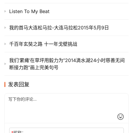
Listen To My Beat
我的首马大连松马拉-大连马拉松2015年5月9日
千百年玄奘之路 十一年戈壁挑战
我们‘累瘫’在草坪用毅力为”2014滴水湖24小时慈善无间
断接力跑”画上完美句号
发表回复
*
昵称：