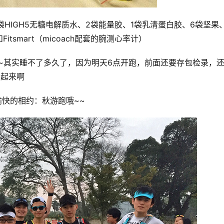
水袋HIGH5无糖电解质水、2袋能量胶、1袋乳清蛋白胶、6袋坚果
Fitsmart（micoach配套的腕测心率计）
啊~其实睡不了多久了，因为明天6点开跑，前面还要存包检录，
要起来啊
愉快的相约：秋游跑哦~~