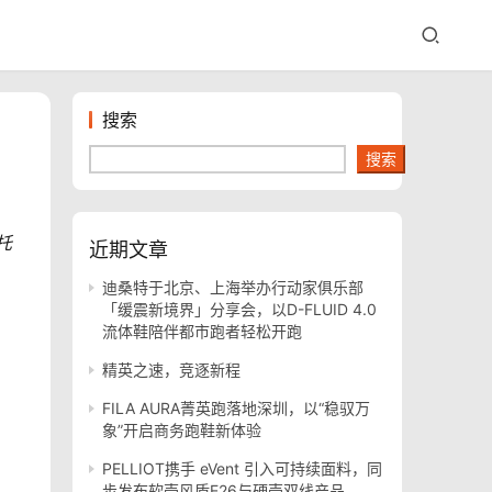
搜索
搜索
托
近期文章
迪桑特于北京、上海举办行动家俱乐部
「缓震新境界」分享会，以D-FLUID 4.0
流体鞋陪伴都市跑者轻松开跑
精英之速，竞逐新程
FILA AURA菁英跑落地深圳，以“稳驭万
象”开启商务跑鞋新体验
PELLIOT携手 eVent 引入可持续面料，同
步发布软壳风盾E26与硬壳双线产品