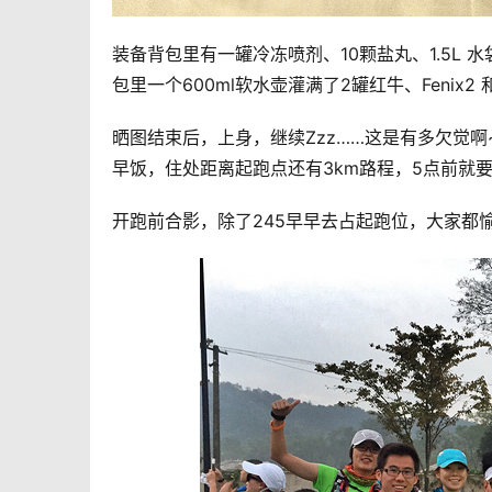
装备背包里有一罐冷冻喷剂、10颗盐丸、1.5L 
包里一个600ml软水壶灌满了2罐红牛、Fenix2 和
晒图结束后，上身，继续Zzz……这是有多欠觉
早饭，住处距离起跑点还有3km路程，5点前就
开跑前合影，除了245早早去占起跑位，大家都