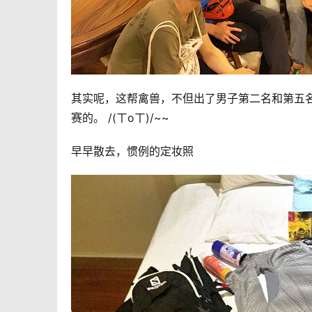
其实呢，这帮禽兽，不但出了男子第二名和第五名
赛的。 /(ㄒoㄒ)/~~
早早散去，惯例的定妆照