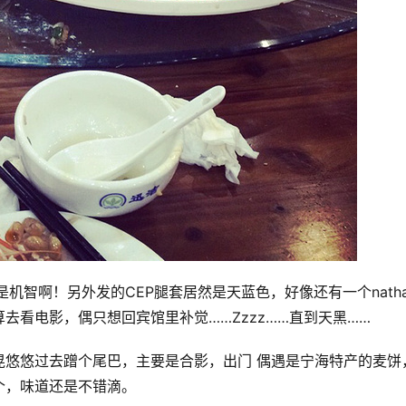
机智啊！另外发的CEP腿套居然是天蓝色，好像还有一个natha
去看电影，偶只想回宾馆里补觉……Zzzz……直到天黑……
晃悠悠过去蹭个尾巴，主要是合影，出门 偶遇是宁海特产的麦饼
个，味道还是不错滴。