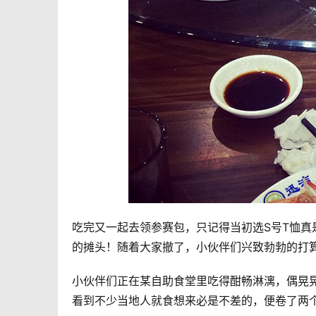
吃完又一起去领参赛包，只记得当初选S号T恤真是
的摊头！随着大家撤了，小伙伴们兴致勃勃的打算
小伙伴们正在某自助食堂里吃得酣畅淋漓，偶晃
看到不少当地人就食想来必是不差的，便卷了两