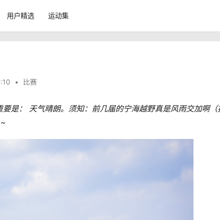
用户精选
运动集
:10
•
比赛
重要是： 天气晴朗。须知：前几届的宁海越野真是风雨交加啊（
~