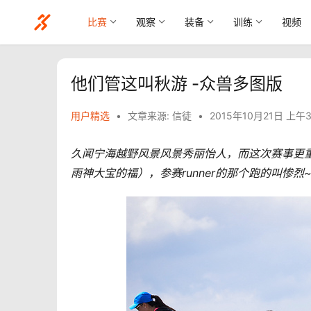
比赛
观察
装备
训练
视频
他们管这叫秋游 -众兽多图版
用户精选
•
文章来源: 信徒
•
2015年10月21日 上午3
久闻宁海越野风景风景秀丽怡人，而这次赛事更
雨神大宝的福），参赛runner的那个跑的叫惨烈~