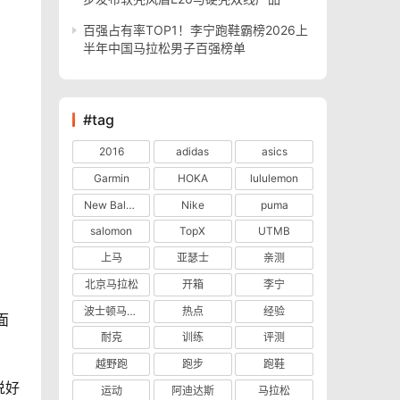
百强占有率TOP1！李宁跑鞋霸榜2026上
半年中国马拉松男子百强榜单
#tag
2016
adidas
asics
Garmin
HOKA
lululemon
New Balance
Nike
puma
salomon
TopX
UTMB
上马
亚瑟士
亲测
北京马拉松
开箱
李宁
波士顿马拉松
热点
经验
面
耐克
训练
评测
越野跑
跑步
跑鞋
说好
运动
阿迪达斯
马拉松