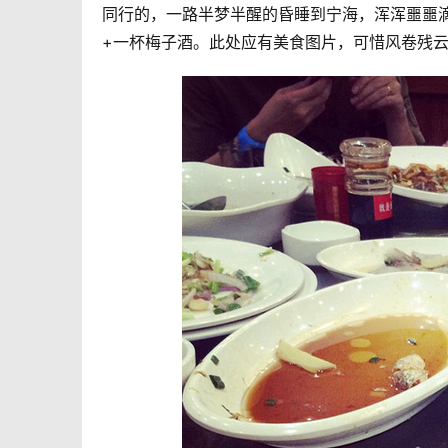
同行的，一路半梦半醒的昏睡到宁海，浑浑噩噩
+一杯梅子酒。此处应有美食图片，可惜风卷残云